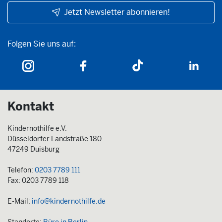
Jetzt Newsletter abonnieren!
Folgen Sie uns auf:
Folgen Sie uns auf:
Kontakt
Kindernothilfe e.V.
Düsseldorfer Landstraße 180
47249 Duisburg
Telefon:
0203 7789 111
Fax: 0203 7789 118
E-Mail:
info@kindernothilfe.de