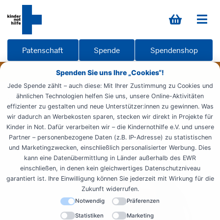
Patenschaft
Spende
Spendenshop
Spenden Sie uns Ihre „Cookies“!
Jede Spende zählt – auch diese: Mit Ihrer Zustimmung zu Cookies und
ähnlichen Technologien helfen Sie uns, unsere Online-Aktivitäten
Startseite
Kinderschutz
Über uns
Trainer*innen
effizienter zu gestalten und neue Unterstützer:innen zu gewinnen. Was
wir dadurch an Werbekosten sparen, stecken wir direkt in Projekte für
Unsere Trainer:innen
Kinder in Not. Dafür verarbeiten wir – die Kindernothilfe e.V. und unsere
Partner – personenbezogene Daten (z.B. IP-Adresse) zu statistischen
weltweit
und Marketingzwecken, einschließlich personalisierter Werbung. Dies
kann eine Datenübermittlung in Länder außerhalb des EWR
einschließen, in denen kein gleichwertiges Datenschutzniveau
garantiert ist. Ihre Einwilligung können Sie jederzeit mit Wirkung für die
Zukunft widerrufen.
Notwendig
Präferenzen
Statistiken
Marketing