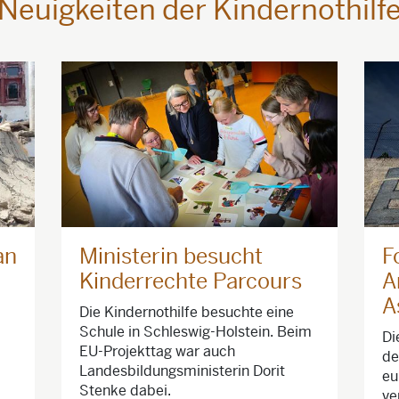
Neuigkeiten der Kindernothilf
an
Ministerin besucht
F
Kinderrechte Parcours
A
A
Die Kindernothilfe besuchte eine
Schule in Schleswig-Holstein. Beim
Di
EU-Projekttag war auch
de
Landesbildungsministerin Dorit
eu
Stenke dabei.
ve