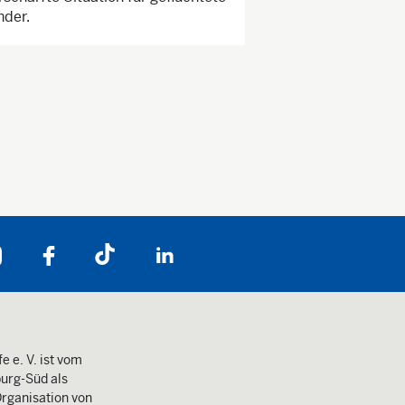
nder.
Folgen Sie uns auf:
e e. V. ist vom
urg-Süd als
rganisation von