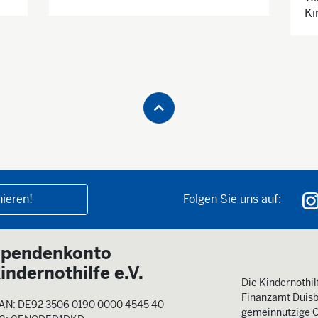
Ki
ieren!
Folgen Sie uns auf:
pendenkonto
indernothilfe e.V.
Die Kindernothilf
Finanzamt Duisb
AN: DE92 3506 0190 0000 4545 40
gemeinnützige O