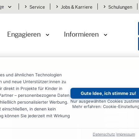
ge
Service
Jobs & Karriere
Schulungen
Menü öffnen
Engagieren
Informieren
öffnen
Menü öffnen
Menü öffnen
ies und ähnlichen Technologien
ten und neue Unterstützer:innen zu
irekt in Projekte für Kinder in
404: Seite nicht gefunden
Gute Idee, ich stimme zu!
re Partner – personenbezogene Daten
Nur ausgewählten Cookies zustim
ließlich personalisierter Werbung.
Mehr erfahren: Cookie-Einstellun
einschließen, in denen kein
ung können Sie jederzeit mit Wirkung
Datenschutz
|
Impressum