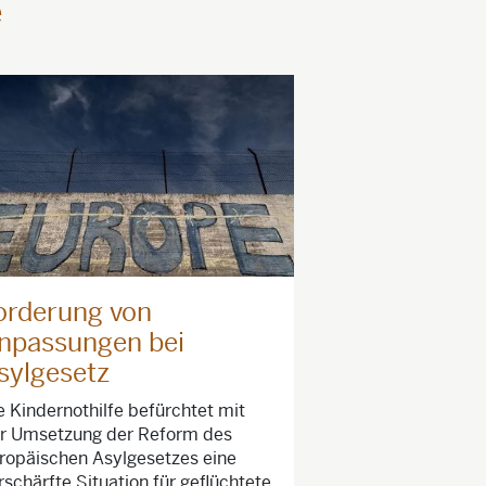
e
orderung von
npassungen bei
sylgesetz
e Kindernothilfe befürchtet mit
r Umsetzung der Reform des
ropäischen Asylgesetzes eine
rschärfte Situation für geflüchtete