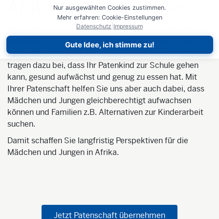
Afrika verändert Leben
Nur ausgewählten Cookies zustimmen.
Mehr erfahren: Cookie-Einstellungen
Datenschutz
|
Impressum
Übernehmen Sie eine Patenschaft für ein Kind in Afrika,
verändern Sie Leben. Das des Kindes, seiner Eltern,
Gute Idee, ich stimme zu!
Geschwister und sogar der gesamten Community. Sie
tragen dazu bei, dass Ihr Patenkind zur Schule gehen
kann, gesund aufwächst und genug zu essen hat. Mit
Ihrer Patenschaft helfen Sie uns aber auch dabei, dass
Mädchen und Jungen gleichberechtigt aufwachsen
können und Familien z.B. Alternativen zur Kinderarbeit
suchen.
Damit schaffen Sie langfristig Perspektiven für die
Mädchen und Jungen in Afrika.
Jetzt Patenschaft übernehmen