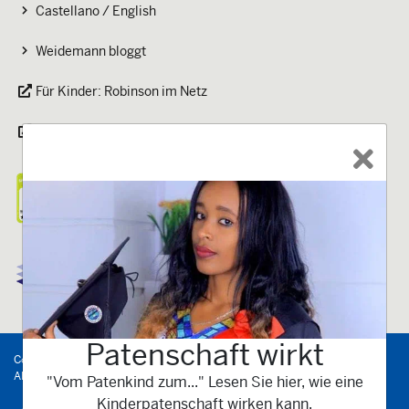
Castellano / English
Weidemann bloggt
Für Kinder: Robinson im Netz
Magazin welt-sichten
Patenschaft wirkt
Copyright
©
2026
Kindernothilfe
e.V.
-
Alle Rechte vorbehalten.
"Vom Patenkind zum..." Lesen Sie hier, wie eine
Kinderpatenschaft wirken kann.