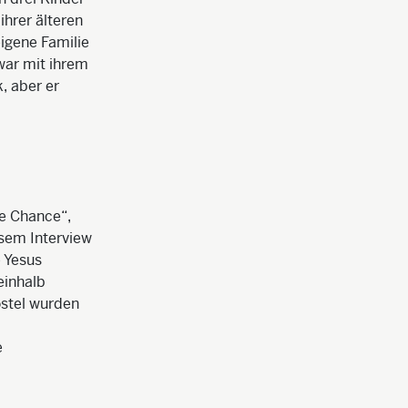
ihrer älteren
igene Familie
war mit ihrem
, aber er
ne Chance“,
esem Interview
e Yesus
einhalb
ostel wurden
e