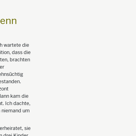
wenn
h wartete die
tion, dass die
ten, brachten
er
ehnsüchtig
estanden.
zont
 dann kam die
t. Ich dachte,
ch niemand um
rheiratet, sie
n drei Kinder