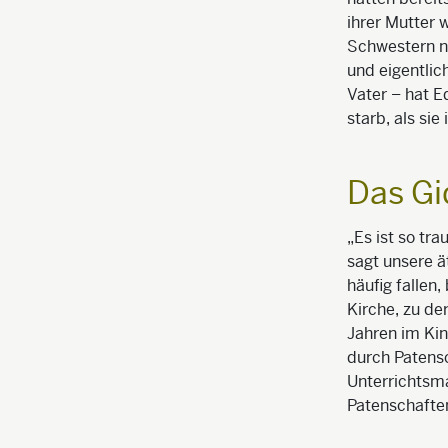
ihrer Mutter w
Schwestern na
und eigentlic
Vater – hat E
starb, als sie
Das Gi
„Es ist so tra
sagt unsere ä
häufig fallen
Kirche, zu de
Jahren im Kin
durch Patensc
Unterrichtsma
Patenschaften