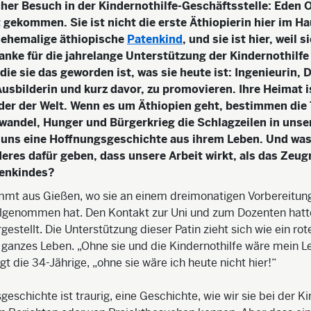
er Besuch in der Kindernothilfe-Geschäftsstelle: Eden O
t gekommen. Sie ist nicht die erste Äthiopierin hier im Ha
e ehemalige äthiopische
Patenkind
, und sie ist hier, weil 
Danke für die jahrelange Unterstützung der Kindernothilfe
die sie das geworden ist, was sie heute ist: Ingenieurin, 
Ausbilderin und kurz davor, zu promovieren. Ihre Heimat i
der der Welt. Wenn es um Äthiopien geht, bestimmen di
wandel, Hunger und Bürgerkrieg die Schlagzeilen in unse
 uns eine Hoffnungsgeschichte aus ihrem Leben. Und was
res dafür geben, dass unsere Arbeit wirkt, als das Zeug
tenkindes?
mt aus Gießen, wo sie an einem dreimonatigen Vorbereitung
ilgenommen hat. Den Kontakt zur Uni und zum Dozenten hatte
rgestellt. Die Unterstützung dieser Patin zieht sich wie ein ro
r ganzes Leben. „Ohne sie und die Kindernothilfe wäre mein 
gt die 34-Jährige, „ohne sie wäre ich heute nicht hier!“
geschichte ist traurig, eine Geschichte, wie wir sie bei der K