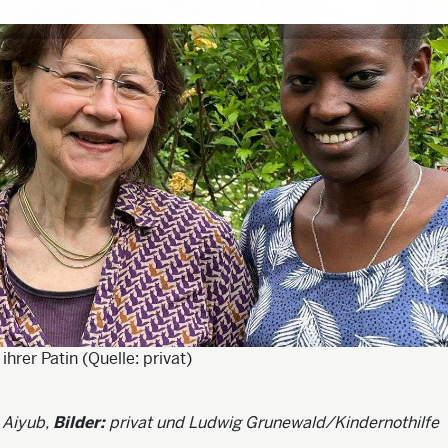
ihrer Patin (Quelle: privat)
 Aiyub,
Bilder:
privat und Ludwig Grunewald/Kindernothilfe