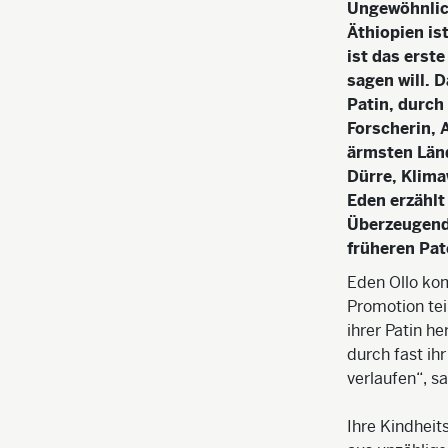
Ungewöhnlich
Äthiopien is
ist das erst
sagen will. 
Patin, durch 
Forscherin, 
ärmsten Län
Dürre, Klima
Eden erzählt
Überzeugende
früheren Pa
Eden Ollo kom
Promotion te
ihrer Patin he
durch fast ih
verlaufen“, sa
Ihre Kindheits