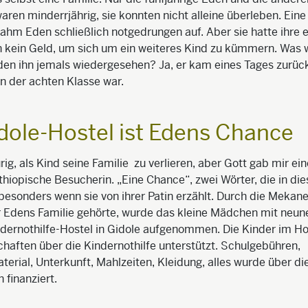
aren minderrjährig, sie konnten nicht alleine überleben. Eine 
hm Eden schließlich notgedrungen auf. Aber sie hatte ihre e
h kein Geld, um sich um ein weiteres Kind zu kümmern. Was 
den ihn jemals wiedergesehen? Ja, er kam eines Tages zurück
 in der achten Klasse war.
dole-Hostel ist Edens Chance
urig, als Kind seine Familie zu verlieren, aber Gott gab mir ei
thiopische Besucherin. „Eine Chance“, zwei Wörter, die in di
, besonders wenn sie von ihrer Patin erzählt. Durch die Mekan
r Edens Familie gehörte, wurde das kleine Mädchen mit neun
dernothilfe-Hostel in Gidole aufgenommen. Die Kinder im H
haften über die Kindernothilfe unterstützt. Schulgebühren,
terial, Unterkunft, Mahlzeiten, Kleidung, alles wurde über di
 finanziert.