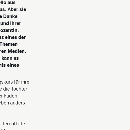
llo aus
us. Aber sie
sie Danke
 und ihrer
Dozentin,
st eines der
e Themen
ren Medien.
 kann es
nis eines
skurs für ihre
 die Tochter
ter Faden
Leben anders
indernothilfe