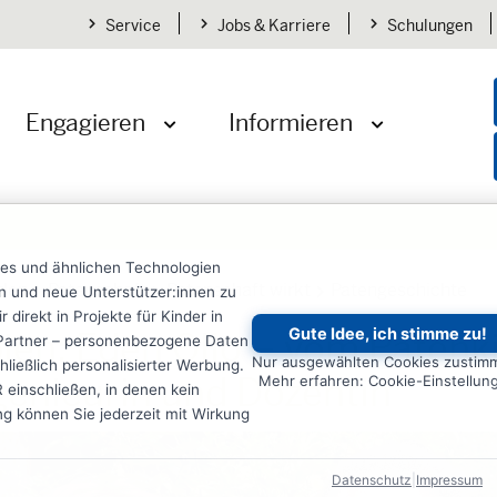
Service
Jobs & Karriere
Schulungen
Engagieren
Informieren
öffnen
Menü öffnen
Menü öffnen
ies und ähnlichen Technologien
den
Patenschaft
Patenschaft wirkt
Patengeschichte
ten und neue Unterstützer:innen zu
irekt in Projekte für Kinder in
Gute Idee, ich stimme zu!
ien: Eden Ollo – vom Patenk
re Partner – personenbezogene Daten
Nur ausgewählten Cookies zustim
ließlich personalisierter Werbung.
genieurin und Dozentin
Mehr erfahren: Cookie-Einstellun
einschließen, in denen kein
ung können Sie jederzeit mit Wirkung
Datenschutz
|
Impressum