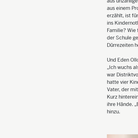
aus unzählig
aus einem Pr
erzählt, ist 
ins Kinderno
Familie? Wie 
der Schule g
Dürrezeiten h
Und Eden Ollo
„Ich wuchs al
war Distriktv
hatte vier Ki
Vater, der mi
Kurz hinterei
ihre Hände. „
hinzu.