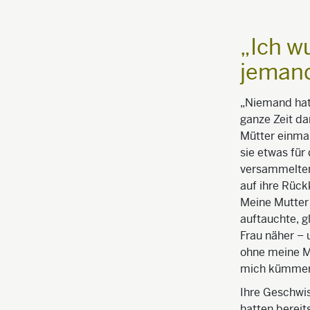
„Ich w
jemand
„Niemand hat 
ganze Zeit da
Mütter einmal
sie etwas für
versammelten
auf ihre Rüc
Meine Mutter
auftauchte, g
Frau näher – 
ohne meine M
mich kümmer
Ihre Geschwis
hatten bereit