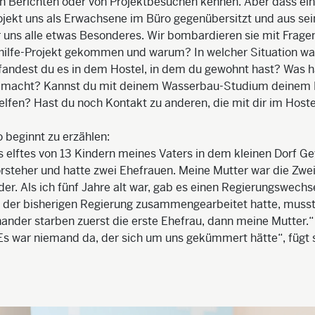
en Berichten oder von Projektbesuchen kennen. Aber dass e
ojekt uns als Erwachsene im Büro gegenübersitzt und aus s
für uns alle etwas Besonderes. Wir bombardieren sie mit Fragen
thilfe-Projekt gekommen und warum? In welcher Situation wa
fandest du es in dem Hostel, in dem du gewohnt hast? Was h
emacht? Kannst du mit deinem Wasserbau-Studium deinem 
elfen? Hast du noch Kontakt zu anderen, die mit dir im Host
 beginnt zu erzählen:
s elftes von 13 Kindern meines Vaters in dem kleinen Dorf Ge
orsteher und hatte zwei Ehefrauen. Meine Mutter war die Zweit
nder. Als ich fünf Jahre alt war, gab es einen Regierungswechs
t der bisherigen Regierung zusammengearbeitet hatte, musste
nander starben zuerst die erste Ehefrau, dann meine Mutter.“ 
Es war niemand da, der sich um uns gekümmert hätte“, fügt s