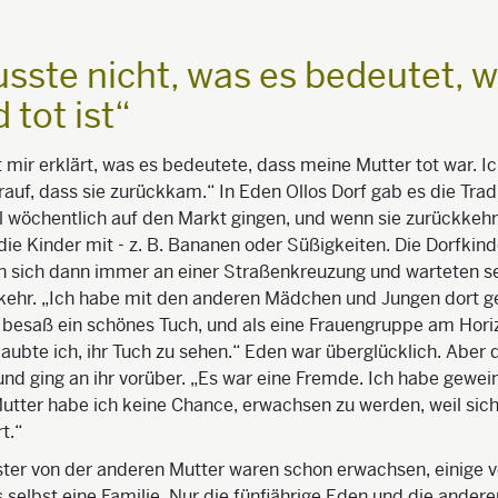
usste nicht, was es bedeutet, 
 tot ist“
mir erklärt, was es bedeutete, dass meine Mutter tot war. Ic
rauf, dass sie zurückkam.“ In Eden Ollos Dorf gab es die Tradi
 wöchentlich auf den Markt gingen, und wenn sie zurückkehr
 die Kinder mit - z. B. Bananen oder Süßigkeiten. Die Dorfkind
 sich dann immer an einer Straßenkreuzung und warteten s
kkehr. „Ich habe mit den anderen Mädchen und Jungen dort g
 besaß ein schönes Tuch, und als eine Frauengruppe am Hori
laubte ich, ihr Tuch zu sehen.“ Eden war überglücklich. Aber
und ging an ihr vorüber. „Es war eine Fremde. Ich habe gewein
utter habe ich keine Chance, erwachsen zu werden, weil si
t.“
ter von der anderen Mutter waren schon erwachsen, einige ve
s selbst eine Familie. Nur die fünfjährige Eden und die andere