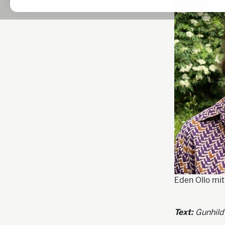
Eden Ollo mit 
Text:
Gunhild