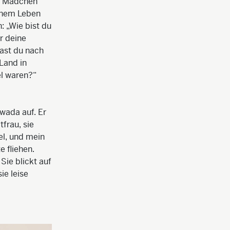
in Mädchen
einem Leben
: „Wie bist du
r deine
ast du nach
Land in
el waren?“
wada auf. Er
frau, sie
el, und mein
 fliehen.
Sie blickt auf
ie leise