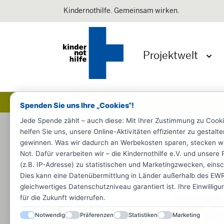
Kindernothilfe. Gemeinsam wirken.
Projektwelt
Menü 
Spenden Sie uns Ihre „Cookies“!
Jede Spende zählt – auch diese: Mit Ihrer Zustimmung zu Cook
Startseite
Engagieren
Geld spen
helfen Sie uns, unsere Online-Aktivitäten effizienter zu gestal
gewinnen. Was wir dadurch an Werbekosten sparen, stecken wir d
Äthiop
Not. Dafür verarbeiten wir – die Kindernothilfe e.V. und unse
(z.B. IP-Adresse) zu statistischen und Marketingzwecken, einsch
zur In
Dies kann eine Datenübermittlung in Länder außerhalb des EWR 
gleichwertiges Datenschutzniveau garantiert ist. Ihre Einwillig
für die Zukunft widerrufen.
Notwendig
Präferenzen
Statistiken
Marketing