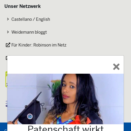
Unser Netzwerk
Castellano / English
Weidemann bloggt
Für Kinder: Robinson im Netz
Magazin welt-sichten
Patenschaft wirkt