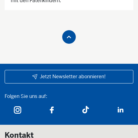
mit den Patenkindern.
Jetzt Newsletter abonnieren!
Folgen Sie uns auf:
Folgen Sie uns auf:
Kontakt