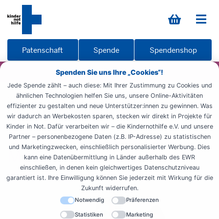
Patenschaft
Spende
Spendenshop
Spenden Sie uns Ihre „Cookies“!
Jede Spende zählt – auch diese: Mit Ihrer Zustimmung zu Cookies und
ähnlichen Technologien helfen Sie uns, unsere Online-Aktivitäten
Startseite
Engagieren
Geld spenden
effizienter zu gestalten und neue Unterstützer:innen zu gewinnen. Was
Patenschaft
Patenschaft wirkt
Patengeschichte
wir dadurch an Werbekosten sparen, stecken wir direkt in Projekte für
Kinder in Not. Dafür verarbeiten wir – die Kindernothilfe e.V. und unsere
Äthiopien: Tinsae Aba
Partner – personenbezogene Daten (z.B. IP-Adresse) zu statistischen
und Marketingzwecken, einschließlich personalisierter Werbung. Dies
Molla – vom Patenkind
kann eine Datenübermittlung in Länder außerhalb des EWR
einschließen, in denen kein gleichwertiges Datenschutzniveau
zum Sozialarbeiter
garantiert ist. Ihre Einwilligung können Sie jederzeit mit Wirkung für die
Zukunft widerrufen.
Notwendig
Präferenzen
Statistiken
Marketing