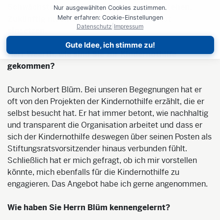
Schwächsten in einer Gesellschaft einzustehen.
Nur ausgewählten Cookies zustimmen.
Mehr erfahren: Cookie-Einstellungen
Zukünftig möchte er sich für Kinder in Not
Datenschutz
|
Impressum
einsetzen.
Gute Idee, ich stimme zu!
Herr Weerth, wie sind Sie zur Kindernothilfe
gekommen?
Durch Norbert Blüm. Bei unseren Begegnungen hat er
oft von den Projekten der Kindernothilfe erzählt, die er
selbst besucht hat. Er hat immer betont, wie nachhaltig
und transparent die Organisation arbeitet und dass er
sich der Kindernothilfe deswegen über seinen Posten als
Stiftungsratsvorsitzender hinaus verbunden fühlt.
Schließlich hat er mich gefragt, ob ich mir vorstellen
könnte, mich ebenfalls für die Kindernothilfe zu
engagieren. Das Angebot habe ich gerne angenommen.
Wie haben Sie Herrn Blüm kennengelernt?