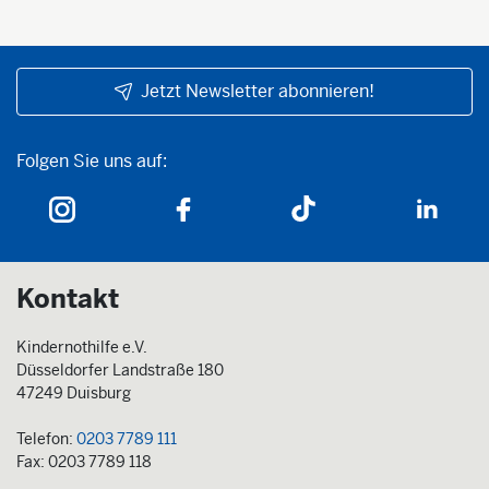
Jetzt Newsletter abonnieren!
Folgen Sie uns auf:
Folgen Sie uns auf:
Kontakt
Kindernothilfe e.V.
Düsseldorfer Landstraße 180
47249 Duisburg
Telefon:
0203 7789 111
Fax: 0203 7789 118