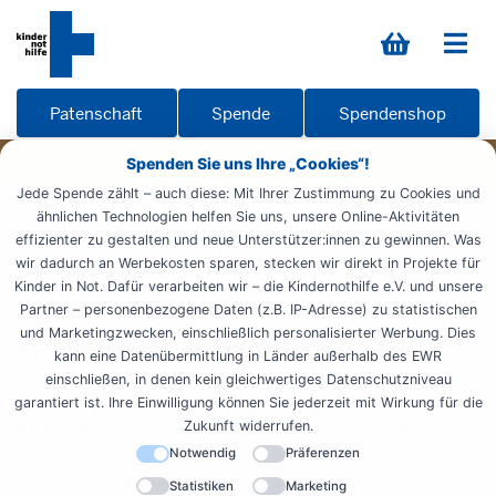
Patenschaft
Spende
Spendenshop
Spenden Sie uns Ihre „Cookies“!
Jede Spende zählt – auch diese: Mit Ihrer Zustimmung zu Cookies und
ähnlichen Technologien helfen Sie uns, unsere Online-Aktivitäten
Startseite
Engagieren
Stiften
Stiftung
effizienter zu gestalten und neue Unterstützer:innen zu gewinnen. Was
Gesichter
Jürgen Weerth
wir dadurch an Werbekosten sparen, stecken wir direkt in Projekte für
Kinder in Not. Dafür verarbeiten wir – die Kindernothilfe e.V. und unsere
"Es muss um die
Partner – personenbezogene Daten (z.B. IP-Adresse) zu statistischen
und Marketingzwecken, einschließlich personalisierter Werbung. Dies
Menschen gehen"
kann eine Datenübermittlung in Länder außerhalb des EWR
einschließen, in denen kein gleichwertiges Datenschutzniveau
garantiert ist. Ihre Einwilligung können Sie jederzeit mit Wirkung für die
Jürgen Weerth, deutscher Botschafter a.D. ist kein
Zukunft widerrufen.
bloßer Repräsentant, er ist ein Gestalter und möchte
Notwendig
Präferenzen
etwas bewirken. Er bezieht klar Position und handelt
nach seinen Prinzipien. Dazu gehört auch, für die
Statistiken
Marketing