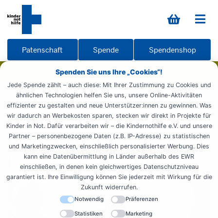
Patenschaft
Spende
Spendenshop
Spenden Sie uns Ihre „Cookies“!
Jede Spende zählt – auch diese: Mit Ihrer Zustimmung zu Cookies und
ähnlichen Technologien helfen Sie uns, unsere Online-Aktivitäten
Startseite
Engagieren
Stiften
Stiftung
15 Jahre
effizienter zu gestalten und neue Unterstützer:innen zu gewinnen. Was
wir dadurch an Werbekosten sparen, stecken wir direkt in Projekte für
Interview mit Dr. Norbert
Kinder in Not. Dafür verarbeiten wir – die Kindernothilfe e.V. und unsere
Partner – personenbezogene Daten (z.B. IP-Adresse) zu statistischen
Blüm zu 15 Jahren
und Marketingzwecken, einschließlich personalisierter Werbung. Dies
kann eine Datenübermittlung in Länder außerhalb des EWR
Kindernothilfe-Stiftung
einschließen, in denen kein gleichwertiges Datenschutzniveau
garantiert ist. Ihre Einwilligung können Sie jederzeit mit Wirkung für die
Zukunft widerrufen.
Notwendig
Präferenzen
Statistiken
Marketing