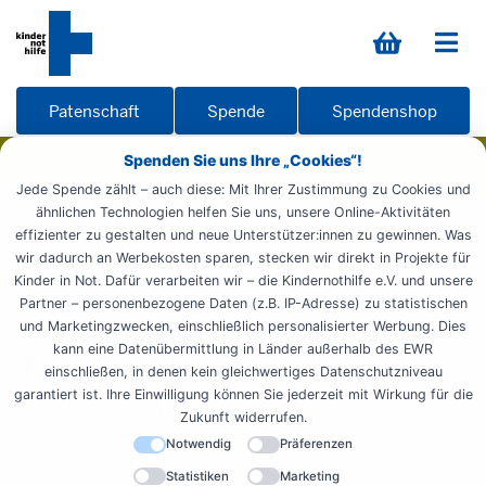
Patenschaft
Spende
Spendenshop
Spenden Sie uns Ihre „Cookies“!
Jede Spende zählt – auch diese: Mit Ihrer Zustimmung zu Cookies und
ähnlichen Technologien helfen Sie uns, unsere Online-Aktivitäten
Startseite
Engagieren
Zeit spenden
Ehrenamt
effizienter zu gestalten und neue Unterstützer:innen zu gewinnen. Was
Web-Seminare
wir dadurch an Werbekosten sparen, stecken wir direkt in Projekte für
Web-Seminar: "Globales Lernen und Action!Kidz"
Kinder in Not. Dafür verarbeiten wir – die Kindernothilfe e.V. und unsere
Partner – personenbezogene Daten (z.B. IP-Adresse) zu statistischen
Globales Lernen am
und Marketingzwecken, einschließlich personalisierter Werbung. Dies
kann eine Datenübermittlung in Länder außerhalb des EWR
Beispiel Kinderarbeit - die
einschließen, in denen kein gleichwertiges Datenschutzniveau
garantiert ist. Ihre Einwilligung können Sie jederzeit mit Wirkung für die
Action!Kidz
Zukunft widerrufen.
Notwendig
Präferenzen
Sehen Sie hier die Aufzeichnung unseres ersten Web-
Statistiken
Marketing