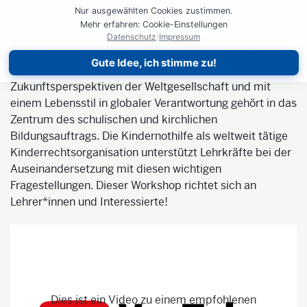
Seminares "Globales Lernen am Beispiel Kinderarbeit -
Nur ausgewählten Cookies zustimmen.
die Action!Kidz" mit Malte Pfau, Campaigner bei der
Mehr erfahren: Cookie-Einstellungen
Kindernothilfe und zuständig für die Kampagne
Datenschutz
|
Impressum
Action!Kidz. Das Globale Lernen, eine Beschäftigung mit
Gute Idee, ich stimme zu!
Fragen der globalen Entwicklung mit den
Zukunftsperspektiven der Weltgesellschaft und mit
einem Lebensstil in globaler Verantwortung gehört in das
Zentrum des schulischen und kirchlichen
Bildungsauftrags. Die Kindernothilfe als weltweit tätige
Kinderrechtsorganisation unterstützt Lehrkräfte bei der
Auseinandersetzung mit diesen wichtigen
Fragestellungen. Dieser Workshop richtet sich an
Lehrer*innen und Interessierte!
Dies ist ein Video zu einem empfohlenen