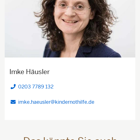
Imke Häusler
0203 7789 132
Telefon
imke.haeusler@kindernothilfe.de