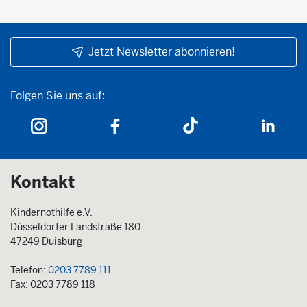
Jetzt Newsletter abonnieren!
Folgen Sie uns auf:
Folgen Sie uns auf:
Kontakt
Kindernothilfe e.V.
Düsseldorfer Landstraße 180
47249 Duisburg
Telefon:
0203 7789 111
Fax: 0203 7789 118