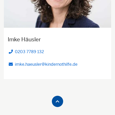
Imke Häusler
0203 7789 132
Telefon
imke.haeusler@kindernothilfe.de