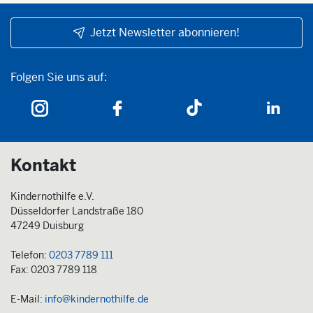
Jetzt Newsletter abonnieren!
Folgen Sie uns auf:
Folgen Sie uns auf:
Kontakt
Kindernothilfe e.V.
Düsseldorfer Landstraße 180
47249 Duisburg
Telefon:
0203 7789 111
Fax: 0203 7789 118
E-Mail:
info@kindernothilfe.de