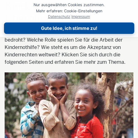
Kinderrechte – ein
Nur ausgewählten Cookies zustimmen.
Mehr erfahren: Cookie-Einstellungen
Überblick
Datenschutz
|
Impressum
Gute Idee, ich stimme zu!
Was sind Kinderrechte? Wo sind diese besonders
bedroht? Welche Rolle spielen Sie für die Arbeit der
Kindernothilfe? Wie steht es um die Akzeptanz von
Kinderrechten weltweit? Klicken Sie sich durch die
folgenden Seiten und erfahren Sie mehr zum Thema.