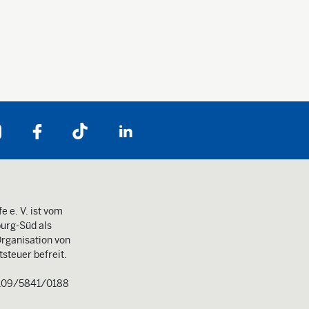
Folgen Sie uns auf:
e e. V. ist vom
urg-Süd als
rganisation von
steuer befreit.
109/5841/0188