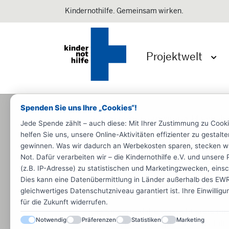
Kindernothilfe. Gemeinsam wirken.
Projektwelt
Menü 
Spenden Sie uns Ihre „Cookies“!
Startseite
Informieren
Materiali
Jede Spende zählt – auch diese: Mit Ihrer Zustimmung zu Cook
helfen Sie uns, unsere Online-Aktivitäten effizienter zu gestal
Rund um die Kindernothilfe
Fac
gewinnen. Was wir dadurch an Werbekosten sparen, stecken wir d
Not. Dafür verarbeiten wir – die Kindernothilfe e.V. und unse
Studenten
(z.B. IP-Adresse) zu statistischen und Marketingzwecken, einsch
Dies kann eine Datenübermittlung in Länder außerhalb des EWR 
Das Selbsthilfe
gleichwertiges Datenschutzniveau garantiert ist. Ihre Einwillig
für die Zukunft widerrufen.
Die Kindernothilfe versucht stets mi
Notwendig
Präferenzen
Statistiken
Marketing
erzielen. Das Konzept der Selbsthi