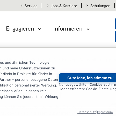
Service
Jobs & Karriere
Schulungen
Engagieren
Informieren
öffnen
Menü öffnen
Menü öffnen
en
Übersicht
Kindernothilfe
Konzept Selbsthilfegruppen
ies und ähnlichen Technologien
ten und neue Unterstützer:innen zu
hpublikationen
Spendende
Ehrenamtliche
Kirche 
irekt in Projekte für Kinder in
Gute Idee, ich stimme zu!
re Partner – personenbezogene Daten
Nur ausgewählten Cookies zustim
ließlich personalisierter Werbung.
Mehr erfahren: Cookie-Einstellun
einschließen, in denen kein
gruppen-Konzept
ung können Sie jederzeit mit Wirkung
t Ihrer Unterstützung nachhaltige Erfolge zu
Datenschutz
|
Impressum
lfegruppen spielt in diesem Zusammenhang eine