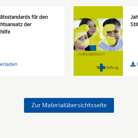
tätsstandards für den
Jah
htsansatz der
Sti
hilfe
erladen
Zur Materialübersichtsseite