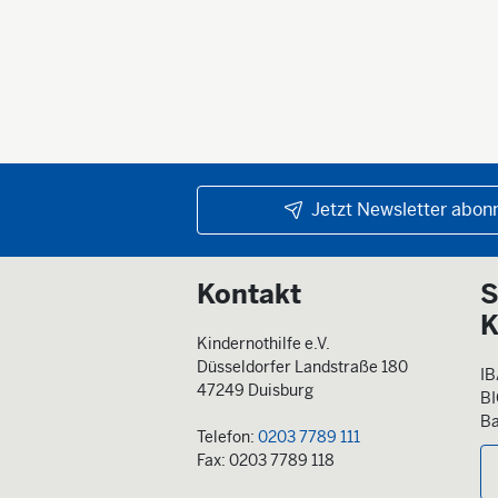
Jetzt Newsletter abonn
Kontakt
S
K
Kindernothilfe e.V.
Düsseldorfer Landstraße 180
IB
47249 Duisburg
B
Ba
Telefon:
0203 7789 111
Fax: 0203 7789 118