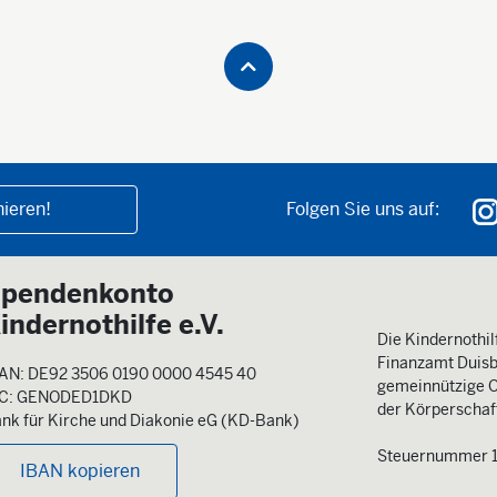
ieren!
Folgen Sie uns auf:
pendenkonto
indernothilfe e.V.
Die Kindernothilf
Finanzamt Duisb
AN: DE92 3506 0190 0000 4545 40
gemeinnützige O
IC: GENODED1DKD
der Körperschaft
nk für Kirche und Diakonie eG (KD-Bank)
Steuernummer 
IBAN kopieren