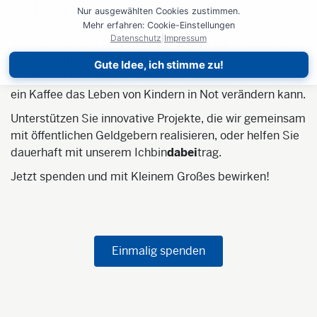
Wirkung
Nur ausgewählten Cookies zustimmen.
Mehr erfahren: Cookie-Einstellungen
Datenschutz
|
Impressum
Jede Spende zählt
–
und jeder Beitrag hilft. Denn was
für uns Alltags-Kleinigkeiten sind, kann für andere die
Gute Idee, ich stimme zu!
Welt bedeuten. Finden Sie heraus, wieso beispielsweise
ein Kaffee das Leben von Kindern in Not verändern kann.
Unterstützen Sie innovative Projekte, die wir gemeinsam
mit öffentlichen Geldgebern realisieren, oder helfen Sie
dauerhaft mit unserem Ichbin
dabei
trag.
Jetzt spenden und mit Kleinem Großes bewirken!
Einmalig spenden