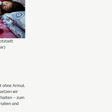
uptstadt
"Unser Geld reicht gerade so für etwas zu esse
ar)
Schule", erzählt sie. So geht es vielen Kindern 
ft ohne Armut.
setzen wir
rhalten – zum
ialien und