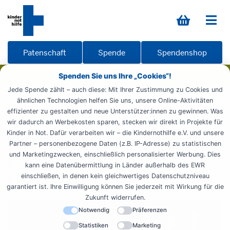
Patenschaft
Spende
Spendenshop
Spenden Sie uns Ihre „Cookies“!
Jede Spende zählt – auch diese: Mit Ihrer Zustimmung zu Cookies und
ähnlichen Technologien helfen Sie uns, unsere Online-Aktivitäten
Startseite
Presse
Pressemeldungen
2024
effizienter zu gestalten und neue Unterstützer:innen zu gewinnen. Was
Finale Action!Kidz
wir dadurch an Werbekosten sparen, stecken wir direkt in Projekte für
Kinder in Not. Dafür verarbeiten wir – die Kindernothilfe e.V. und unsere
Musikalisches Action!Kidz-Finale in Münster
Partner – personenbezogene Daten (z.B. IP-Adresse) zu statistischen
und Marketingzwecken, einschließlich personalisierter Werbung. Dies
Konzert mit Gregor
kann eine Datenübermittlung in Länder außerhalb des EWR
Hägele
einschließen, in denen kein gleichwertiges Datenschutzniveau
garantiert ist. Ihre Einwilligung können Sie jederzeit mit Wirkung für die
Zukunft widerrufen.
Notwendig
Präferenzen
Statistiken
Marketing