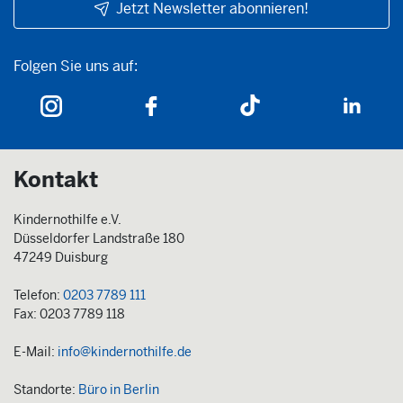
Jetzt Newsletter abonnieren!
Folgen Sie uns auf:
Folgen Sie uns auf:
Kontakt
Kindernothilfe e.V.
Düsseldorfer Landstraße 180
47249 Duisburg
Telefon:
0203 7789 111
Fax: 0203 7789 118
E-Mail:
info@kindernothilfe.de
Standorte:
Büro in Berlin