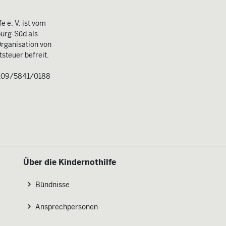
e e. V. ist vom
urg-Süd als
rganisation von
steuer befreit.
109/5841/0188
Über die Kindernothilfe
Bündnisse
Ansprechpersonen