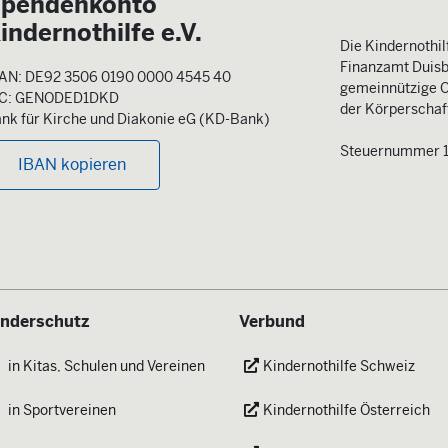
pendenkonto
indernothilfe e.V.
Die Kindernothilf
Finanzamt Duisb
AN: DE92 3506 0190 0000 4545 40
gemeinnützige O
IC: GENODED1DKD
der Körperschaft
nk für Kirche und Diakonie eG (KD-Bank)
Steuernummer 
IBAN kopieren
inderschutz
Verbund
in Kitas, Schulen und Vereinen
Kindernothilfe Schweiz
in Sportvereinen
Kindernothilfe Österreich