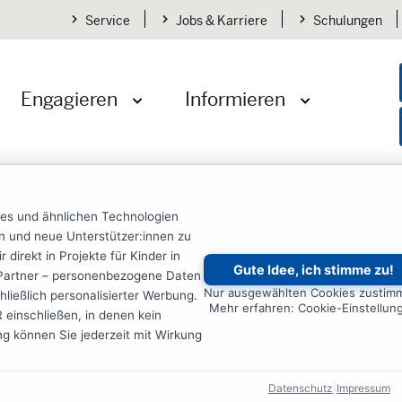
Service
Jobs & Karriere
Schulungen
Engagieren
Informieren
öffnen
Menü öffnen
Menü öffnen
ies und ähnlichen Technologien
gen
ten und neue Unterstützer:innen zu
irekt in Projekte für Kinder in
Gute Idee, ich stimme zu!
itteilungen der Kindernothil
re Partner – personenbezogene Daten
Nur ausgewählten Cookies zustim
ließlich personalisierter Werbung.
Mehr erfahren: Cookie-Einstellun
einschließen, in denen kein
ung können Sie jederzeit mit Wirkung
Datenschutz
|
Impressum