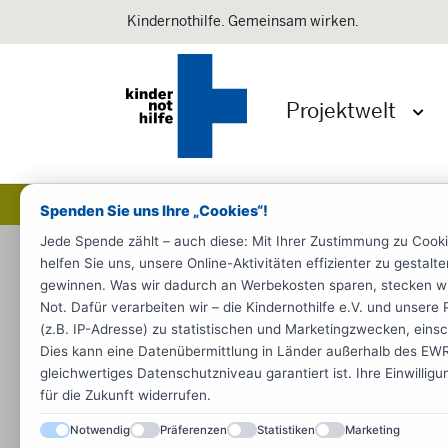
Kindernothilfe. Gemeinsam wirken.
Projektwelt
Menü 
Spenden Sie uns Ihre „Cookies“!
Jede Spende zählt – auch diese: Mit Ihrer Zustimmung zu Cook
Startseite
Presse
Pressemeldun
helfen Sie uns, unsere Online-Aktivitäten effizienter zu gestal
gewinnen. Was wir dadurch an Werbekosten sparen, stecken wir d
Aktuelle Pressem
Not. Dafür verarbeiten wir – die Kindernothilfe e.V. und unse
(z.B. IP-Adresse) zu statistischen und Marketingzwecken, einsch
Dies kann eine Datenübermittlung in Länder außerhalb des EWR 
gleichwertiges Datenschutzniveau garantiert ist. Ihre Einwillig
für die Zukunft widerrufen.
Ukraine
Notwendig
Präferenzen
Statistiken
Marketing