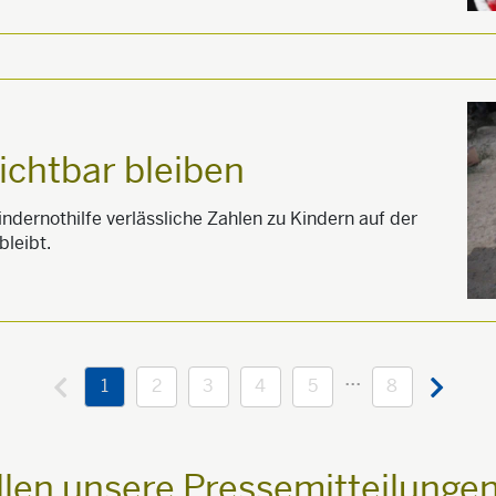
ichtbar bleiben
indernothilfe verlässliche Zahlen zu Kindern auf der
bleibt.
...
1
2
3
4
5
8
llen unsere Pressemitteilungen