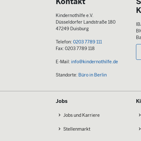
Kontakt
S
K
Kindernothilfe e.V.
Düsseldorfer Landstraße 180
IB
47249 Duisburg
B
Ba
Telefon:
0203 7789 111
Fax: 0203 7789 118
E-Mail:
info@kindernothilfe.de
Standorte:
Büro in Berlin
Jobs
K
Jobs und Karriere
Stellenmarkt