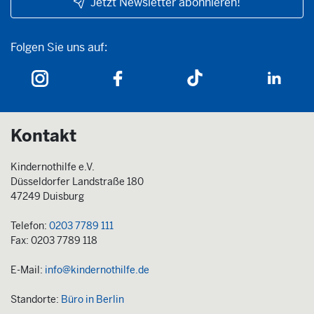
Jetzt Newsletter abonnieren!
Folgen Sie uns auf:
Folgen Sie uns auf:
Kontakt
Kindernothilfe e.V.
Düsseldorfer Landstraße 180
47249 Duisburg
Telefon:
0203 7789 111
Fax: 0203 7789 118
E-Mail:
info@kindernothilfe.de
Standorte:
Büro in Berlin