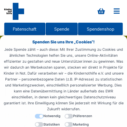
Patenschaft
Spende
Spendenshop
Spenden Sie uns Ihre „Cookies“!
Jede Spende zählt – auch diese: Mit Ihrer Zustimmung zu Cookies und
ähnlichen Technologien helfen Sie uns, unsere Online-Aktivitäten
Startseite
Presse
Pressemeldungen
2025
effizienter zu gestalten und neue Unterstützer:innen zu gewinnen. Was
Check Ergebnis
wir dadurch an Werbekosten sparen, stecken wir direkt in Projekte für
Kinder in Not. Dafür verarbeiten wir – die Kindernothilfe e.V. und unsere
Kinderrechte-Check der Kindernothilfe
Partner – personenbezogene Daten (z.B. IP-Adresse) zu statistischen
und Marketingzwecken, einschließlich personalisierter Werbung. Dies
Programme zur
kann eine Datenübermittlung in Länder außerhalb des EWR
einschließen, in denen kein gleichwertiges Datenschutzniveau
Bundestagswahl 2025
garantiert ist. Ihre Einwilligung können Sie jederzeit mit Wirkung für die
Zukunft widerrufen.
missachten Interessen
Notwendig
Präferenzen
von Kindern
Statistiken
Marketing