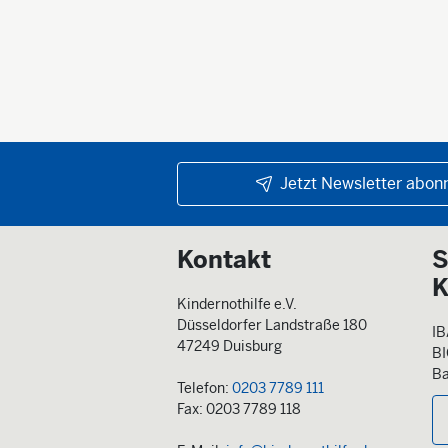
Jetzt Newsletter abonn
Kontakt
S
K
Kindernothilfe e.V.
Düsseldorfer Landstraße 180
IB
47249 Duisburg
B
Ba
Telefon:
0203 7789 111
Fax: 0203 7789 118