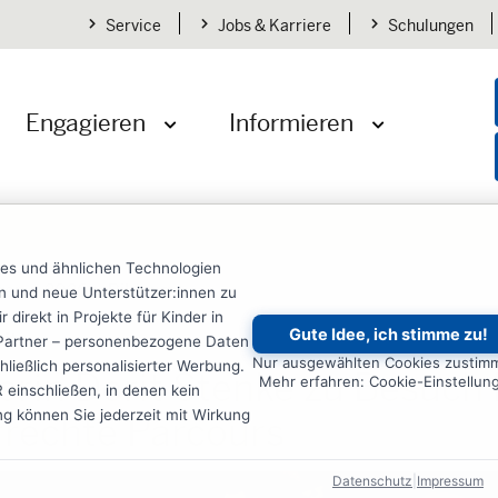
Service
Jobs & Karriere
Schulungen
Engagieren
Informieren
öffnen
Menü öffnen
Menü öffnen
ies und ähnlichen Technologien
gen
2026
Bildung
ten und neue Unterstützer:innen zu
irekt in Projekte für Kinder in
Gute Idee, ich stimme zu!
it
re Partner – personenbezogene Daten
Nur ausgewählten Cookies zustim
ließlich personalisierter Werbung.
erin Dorit Stenke zu Besuch
Mehr erfahren: Cookie-Einstellun
einschließen, in denen kein
ung können Sie jederzeit mit Wirkung
rrechte Parcours
Datenschutz
|
Impressum