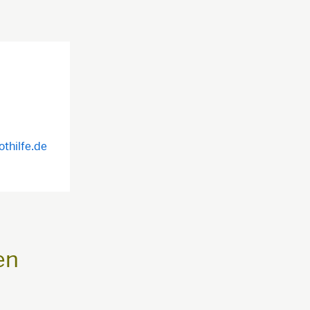
thilfe.de
en