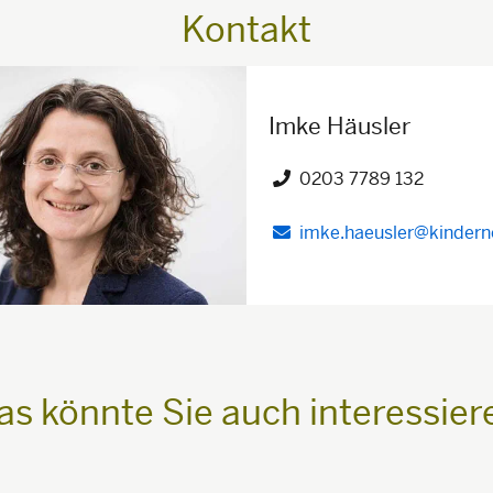
Kontakt
Imke Häusler
0203 7789 132
Telefon")
imke.haeusler@kinderno
as könnte Sie auch interessier