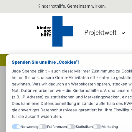
Kindernothilfe. Gemeinsam wirken.
Projektwelt
Menü 
Spenden Sie uns Ihre „Cookies“!
Jede Spende zählt – auch diese: Mit Ihrer Zustimmung zu Cook
Startseite
Presse
Pressemeldun
helfen Sie uns, unsere Online-Aktivitäten effizienter zu gestal
gewinnen. Was wir dadurch an Werbekosten sparen, stecken wir d
Bildungsarbe
Not. Dafür verarbeiten wir – die Kindernothilfe e.V. und unse
(z.B. IP-Adresse) zu statistischen und Marketingzwecken, einsch
Minist
Dies kann eine Datenübermittlung in Länder außerhalb des EWR 
gleichwertiges Datenschutzniveau garantiert ist. Ihre Einwillig
Kinde
für die Zukunft widerrufen.
Notwendig
Präferenzen
Statistiken
Marketing