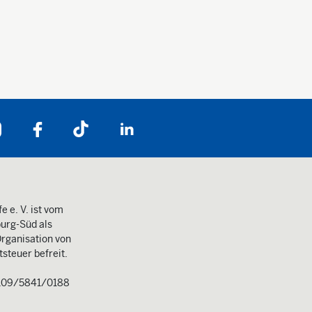
Folgen Sie uns auf:
e e. V. ist vom
urg-Süd als
rganisation von
steuer befreit.
109/5841/0188