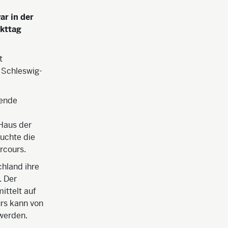
ar in der
ekttag
t
n Schleswig-
nende
Haus der
uchte die
rcours.
chland ihre
. Der
ittelt auf
rs kann von
werden.