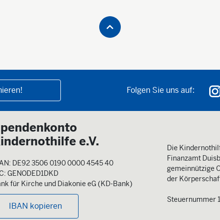
ieren!
Folgen Sie uns auf:
pendenkonto
indernothilfe e.V.
Die Kindernothilf
Finanzamt Duisb
AN: DE92 3506 0190 0000 4545 40
gemeinnützige O
IC: GENODED1DKD
der Körperschaft
nk für Kirche und Diakonie eG (KD-Bank)
Steuernummer 
IBAN kopieren