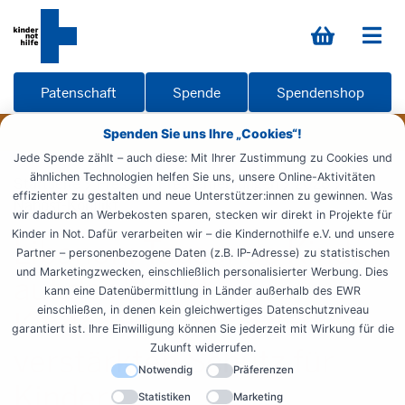
Patenschaft
Spende
Spendenshop
Spenden Sie uns Ihre „Cookies“!
Jede Spende zählt – auch diese: Mit Ihrer Zustimmung zu Cookies und
ähnlichen Technologien helfen Sie uns, unsere Online-Aktivitäten
Startseite
Presse
Pressemeldungen
2026
effizienter zu gestalten und neue Unterstützer:innen zu gewinnen. Was
Nahost-Konflikt
wir dadurch an Werbekosten sparen, stecken wir direkt in Projekte für
Kinder in Not. Dafür verarbeiten wir – die Kindernothilfe e.V. und unsere
Libanon: Tausende Kinder
Partner – personenbezogene Daten (z.B. IP-Adresse) zu statistischen
und Marketingzwecken, einschließlich personalisierter Werbung. Dies
auf der Flucht –
kann eine Datenübermittlung in Länder außerhalb des EWR
einschließen, in denen kein gleichwertiges Datenschutzniveau
Kindernothilfe fordert
garantiert ist. Ihre Einwilligung können Sie jederzeit mit Wirkung für die
Zukunft widerrufen.
verstärkten Schutz für
Notwendig
Präferenzen
Kinder
Statistiken
Marketing