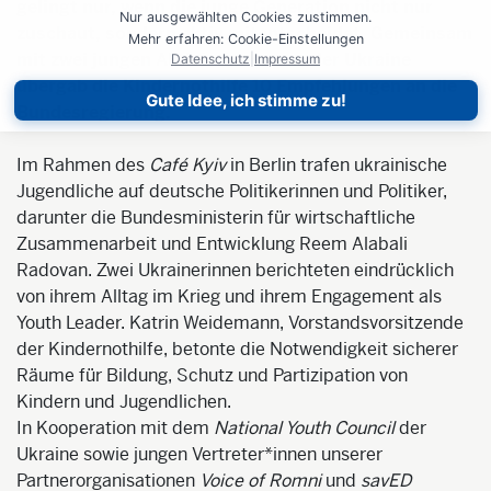
gelingt nur, wenn die junge Generation nicht nur
Nur ausgewählten Cookies zustimmen.
zuschaut, sondern aktiv mitentscheidet. Gemeinsam
Mehr erfahren: Cookie-Einstellungen
mit zwei jungen Aktivistinnen aus der Ukraine
Datenschutz
|
Impressum
übergab die Kindernothilfe 10 Empfehlungen an die
Gute Idee, ich stimme zu!
Bundesregierung.
Im Rahmen des
Café Kyiv
in Berlin trafen ukrainische
Jugendliche auf deutsche Politikerinnen und Politiker,
darunter die Bundesministerin für wirtschaftliche
Zusammenarbeit und Entwicklung Reem Alabali
Radovan. Zwei Ukrainerinnen berichteten eindrücklich
von ihrem Alltag im Krieg und ihrem Engagement als
Youth Leader. Katrin Weidemann, Vorstandsvorsitzende
der Kindernothilfe, betonte die Notwendigkeit sicherer
Räume für Bildung, Schutz und Partizipation von
Kindern und Jugendlichen.
In Kooperation mit dem
National Youth Council
der
Ukraine sowie jungen Vertreter*innen unserer
Partnerorganisationen
Voice of Romni
und
savED