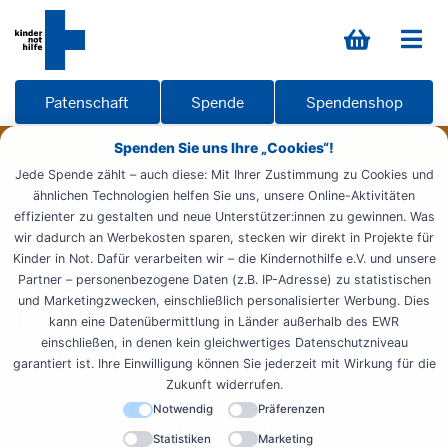
Patenschaft
Spende
Spendenshop
Spenden Sie uns Ihre „Cookies“!
Jede Spende zählt – auch diese: Mit Ihrer Zustimmung zu Cookies und
ähnlichen Technologien helfen Sie uns, unsere Online-Aktivitäten
Startseite
Presse
Pressemeldungen
News
effizienter zu gestalten und neue Unterstützer:innen zu gewinnen. Was
Ukraine Jugend
wir dadurch an Werbekosten sparen, stecken wir direkt in Projekte für
Kinder in Not. Dafür verarbeiten wir – die Kindernothilfe e.V. und unsere
Wiederaufbau der
Partner – personenbezogene Daten (z.B. IP-Adresse) zu statistischen
und Marketingzwecken, einschließlich personalisierter Werbung. Dies
Ukraine: Die Jugend muss
kann eine Datenübermittlung in Länder außerhalb des EWR
einschließen, in denen kein gleichwertiges Datenschutzniveau
mitentscheiden!
garantiert ist. Ihre Einwilligung können Sie jederzeit mit Wirkung für die
Zukunft widerrufen.
Wie sieht eine gerechte Zukunft für die Ukraine aus?
Notwendig
Präferenzen
Die Antwort ist klar: Ein nachhaltiger Wiederaufbau
Statistiken
Marketing