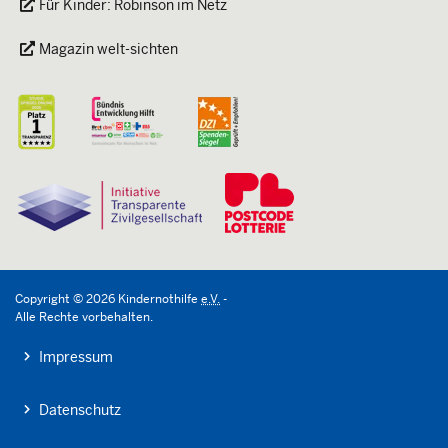
Für Kinder: Robinson im Netz
Magazin welt-sichten
Copyright
©
2026
Kindernothilfe
e.V.
-
Alle Rechte vorbehalten.
Impressum
Datenschutz