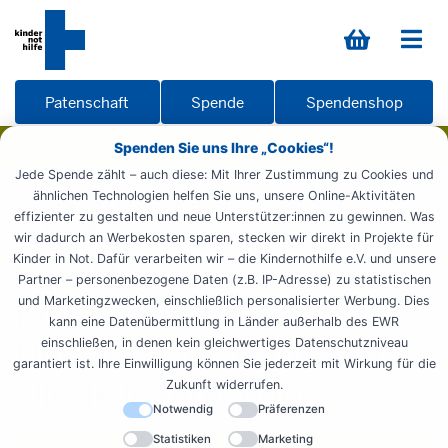
Patenschaft
Spende
Spendenshop
Spenden Sie uns Ihre „Cookies“!
Jede Spende zählt – auch diese: Mit Ihrer Zustimmung zu Cookies und
ähnlichen Technologien helfen Sie uns, unsere Online-Aktivitäten
Startseite
Presse
Pressemeldungen
News
effizienter zu gestalten und neue Unterstützer:innen zu gewinnen. Was
Neujahrslauf
wir dadurch an Werbekosten sparen, stecken wir direkt in Projekte für
Kinder in Not. Dafür verarbeiten wir – die Kindernothilfe e.V. und unsere
Neujahrslauf 2022
Partner – personenbezogene Daten (z.B. IP-Adresse) zu statistischen
und Marketingzwecken, einschließlich personalisierter Werbung. Dies
Kindernothilfe-
kann eine Datenübermittlung in Länder außerhalb des EWR
Neujahrslauf: Danke an
einschließen, in denen kein gleichwertiges Datenschutzniveau
garantiert ist. Ihre Einwilligung können Sie jederzeit mit Wirkung für die
alle Teilnehmenden
Zukunft widerrufen.
Notwendig
Präferenzen
Statistiken
Marketing