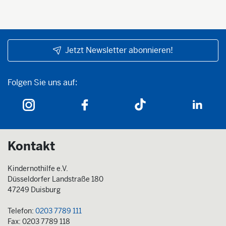
Jetzt Newsletter abonnieren!
Folgen Sie uns auf:
Folgen Sie uns auf:
Kontakt
Kindernothilfe e.V.
Düsseldorfer Landstraße 180
47249 Duisburg
Telefon:
0203 7789 111
Fax: 0203 7789 118