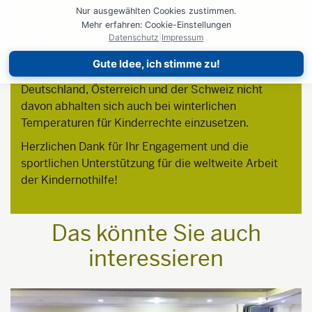
Sportlich ins neue Jahr: Die Kindernothilfe dankt
Nur ausgewählten Cookies zustimmen.
allen Teilnehmenden des Neujahrslauf 2022.
Mehr erfahren: Cookie-Einstellungen
Aufgrund der Coronapandemie konnte dieser leider
Datenschutz
|
Impressum
nur virtuell stattfinden. Trotzdem ließen sich die
Gute Idee, ich stimme zu!
insgesamt 400 Läuferinnen und Läufer aus
Deutschland, Österreich und der Schweiz nicht
davon abhalten sich auch bei winterlichen
Temperaturen für Kinderrechte einzusetzen.
Herzlichen Dank für Ihr Engagement und die
sportlichen Unterstützung für die weltweite Arbeit
der Kindernothilfe!
Das könnte Sie auch
interessieren