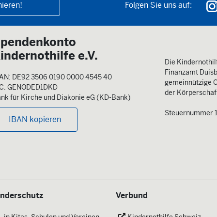
ieren!
Folgen Sie uns auf:
pendenkonto
indernothilfe e.V.
Die Kindernothilf
Finanzamt Duisb
AN: DE92 3506 0190 0000 4545 40
gemeinnützige O
IC: GENODED1DKD
der Körperschaft
nk für Kirche und Diakonie eG (KD-Bank)
Steuernummer 
IBAN kopieren
inderschutz
Verbund