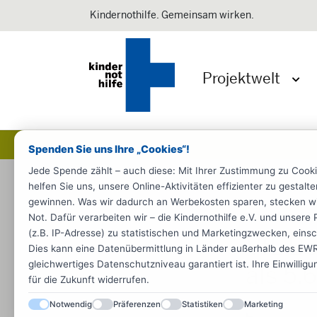
Kindernothilfe. Gemeinsam wirken.
Projektwelt
Menü 
Spenden Sie uns Ihre „Cookies“!
Jede Spende zählt – auch diese: Mit Ihrer Zustimmung zu Cook
Startseite
Presse
Pressemeldun
helfen Sie uns, unsere Online-Aktivitäten effizienter zu gestal
gewinnen. Was wir dadurch an Werbekosten sparen, stecken wir d
Spendenakti
Not. Dafür verarbeiten wir – die Kindernothilfe e.V. und unse
(z.B. IP-Adresse) zu statistischen und Marketingzwecken, einsch
VfL B
Dies kann eine Datenübermittlung in Länder außerhalb des EWR 
gleichwertiges Datenschutzniveau garantiert ist. Ihre Einwillig
als 5.
für die Zukunft widerrufen.
Notwendig
Präferenzen
Statistiken
Marketing