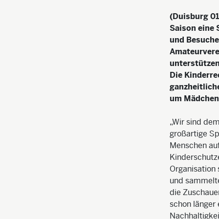
(Duisburg 01
Saison eine 
und Besuche
Amateurverei
unterstütze
Die Kinderre
ganzheitlich
um Mädchen 
„Wir sind dem
großartige S
Menschen auf
Kinderschutze
Organisation 
und sammelte
die Zuschaue
schon länger 
Nachhaltigkei