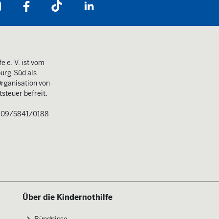
Folgen Sie uns auf:
e e. V. ist vom
urg-Süd als
rganisation von
steuer befreit.
109/5841/0188
Über die Kindernothilfe