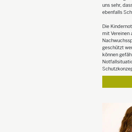
uns sehr, das
ebenfalls Sch
Die Kindernot
mit Vereinen
Nachwuchsspor
geschützt wer
können gefähr
Notfallsituat
Schutzkonzep