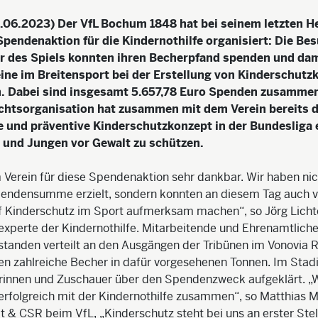
.06.2023) Der VfL Bochum 1848 hat bei seinem letzten H
Spendenaktion für die Kindernothilfe organisiert: Die Be
r des Spiels konnten ihren Becherpfand spenden und da
ne im Breitensport bei der Erstellung von Kinderschutz
n. Dabei sind insgesamt 5.657,78 Euro Spenden zusam
chtsorganisation hat zusammen mit dem Verein bereits d
e und präventive Kinderschutzkonzept in der Bundesliga 
und Jungen vor Gewalt zu schützen.
 Verein für diese Spendenaktion sehr dankbar. Wir haben nic
pendensumme erzielt, sondern konnten an diesem Tag auch v
 Kinderschutz im Sport aufmerksam machen“, so Jörg Licht
xperte der Kindernothilfe. Mitarbeitende und Ehrenamtliche
standen verteilt an den Ausgängen der Tribünen im Vonovia 
n zahlreiche Becher in dafür vorgesehenen Tonnen. Im Stad
rinnen und Zuschauer über den Spendenzweck aufgeklärt. „W
erfolgreich mit der Kindernothilfe zusammen“, so Matthias M
t & CSR beim VfL, „Kinderschutz steht bei uns an erster Stel