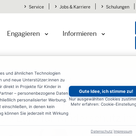
Service
Jobs & Karriere
Schulungen
Engagieren
Informieren
öffnen
Menü öffnen
Menü öffnen
ies und ähnlichen Technologien
gen
2023
Becherpfandaktion
ten und neue Unterstützer:innen zu
irekt in Projekte für Kinder in
Gute Idee, ich stimme zu!
on
re Partner – personenbezogene Daten
Nur ausgewählten Cookies zustim
ließlich personalisierter Werbung.
ochum 1848 - Fans spenden 
Mehr erfahren: Cookie-Einstellun
einschließen, in denen kein
ung können Sie jederzeit mit Wirkung
600 Euro für Kinderschutz im
Datenschutz
|
Impressum