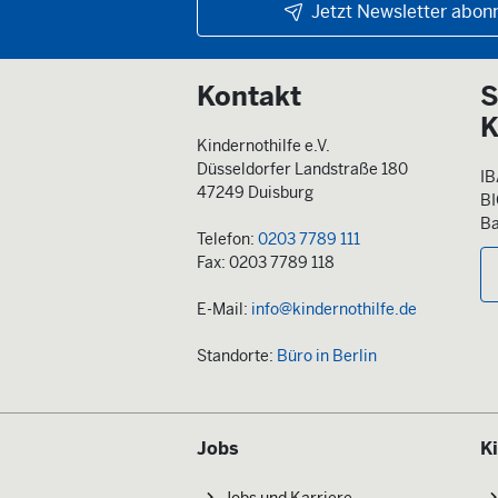
Jetzt Newsletter abonn
Kontakt
S
K
Kindernothilfe e.V.
Düsseldorfer Landstraße 180
IB
47249 Duisburg
B
Ba
Telefon:
0203 7789 111
Fax: 0203 7789 118
E-Mail:
info@kindernothilfe.de
Standorte:
Büro in Berlin
Jobs
K