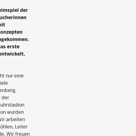
eimspiel der
sucherinnen
mit
konzepten
mengekommen.
as erste
entwickelt,
ht nur eine
iele
enberg,
 der
Ruhrstadion
ion wurden
ir arbeiten
ühlen, Leiter
le. Wir freuen