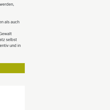
 werden,
en als auch
 Gewalt
atz selbst
entiv und in