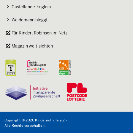
Castellano / English
Weidemann bloggt
Für Kinder: Robinson im Netz
Magazin welt-sichten
Copyright
©
2026
Kindernothilfe
e.V.
-
Alle Rechte vorbehalten.