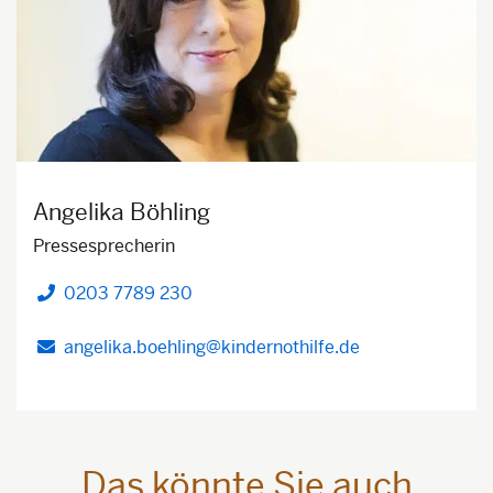
Angelika Böhling
Pressesprecherin
0203 7789 230
Telefon
angelika.boehling@kindernothilfe.de
Das könnte Sie auch