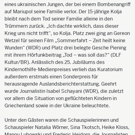
eines ukrainischen Jungen, der bei einem Bombenangriff
auf Mariupol seine Familie verlor. Der 15-jährige Kolja
bleibt nach dem Tod seiner Familie alleine in den
Trümmern zurück. „Ich dachte wirklich, dass dieser
Krieg uns nicht trifft“, so Kolja. Platz zwei ging an Gereon
Wetzel für seinen Film „Sommerfahrt – Zeit heilt keine
Wunden“ (WDR) und Platz drei belegte Gesche Piening
mit ihrem Hörfunkbeitrag „Tod – was soll das?“ (DLF
Kultur/BR). Anlässlich des 25. Jubiläums des
Kindernothilfe-Medienpreises verlieh das Kuratorium
außerdem erstmals einen Sonderpreis für
herausragende Auslandsberichterstattung. Geehrt
wurde Journalistin Isabel Schayani (WDR), die zuletzt
vor allem die Situation von geflüchteten Kindern in
Griechenland sowie in der Ukraine beleuchtete.
Unter den Gästen waren die Schauspielerinnen und
Schauspieler Natalia Wörner, Sina Tkotsch, Heike Kloss,
Manou Lubowski und Frederic Heidorn, die Journalisten