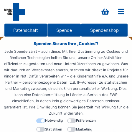
Patenschaft
Spende
Spendenshop
Spenden Sie uns Ihre „Cookies“!
Jede Spende zählt – auch diese: Mit Ihrer Zustimmung zu Cookies und
ähnlichen Technologien helfen Sie uns, unsere Online-Aktivitäten
Startseite
Presse
Pressemeldungen
2023
effizienter zu gestalten und neue Unterstützer:innen zu gewinnen. Was
25. Kindernothilfe-Medienpreis
wir dadurch an Werbekosten sparen, stecken wir direkt in Projekte für
Kinder in Not. Dafür verarbeiten wir – die Kindernothilfe e.V. und unsere
25. Kindernothilfe-Medienpreis verliehen:
Partner – personenbezogene Daten (z.B. IP-Adresse) zu statistischen
und Marketingzwecken, einschließlich personalisierter Werbung. Dies
"Ich dachte, dieser Krieg
kann eine Datenübermittlung in Länder außerhalb des EWR
trifft uns nicht"
einschließen, in denen kein gleichwertiges Datenschutzniveau
garantiert ist. Ihre Einwilligung können Sie jederzeit mit Wirkung für die
Zukunft widerrufen.
Notwendig
Präferenzen
Statistiken
Marketing