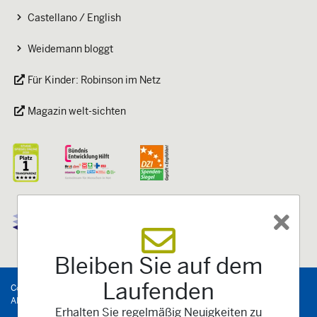
Castellano / English
Weidemann bloggt
Für Kinder: Robinson im Netz
Magazin welt-sichten
Bleiben Sie auf dem
Laufenden
Copyright
©
2026
Kindernothilfe
e.V.
-
Alle Rechte vorbehalten.
Erhalten Sie regelmäßig Neuigkeiten zu