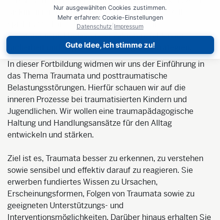
Lebensverhältnisse bis hin zu Fluchterfahrungen. Auch
Nur ausgewählten Cookies zustimmen.
Diskriminierung und Rassismus können eine Rolle
Mehr erfahren: Cookie-Einstellungen
spielen. Oft handelt es sich jedoch um ein
Datenschutz
|
Impressum
Zusammenspiel belastender Faktoren, fehlender
Gute Idee, ich stimme zu!
Sicherheit und begrenzter Bewältigungsstrategien.
In dieser Fortbildung widmen wir uns der Einführung in
das Thema Traumata und posttraumatische
Belastungsstörungen. Hierfür schauen wir auf die
inneren Prozesse bei traumatisierten Kindern und
Jugendlichen. Wir wollen eine traumapädagogische
Haltung und Handlungsansätze für den Alltag
entwickeln und stärken.
Ziel ist es, Traumata besser zu erkennen, zu verstehen
sowie sensibel und effektiv darauf zu reagieren. Sie
erwerben fundiertes Wissen zu Ursachen,
Erscheinungsformen, Folgen von Traumata sowie zu
geeigneten Unterstützungs- und
Interventionsmöglichkeiten. Darüber hinaus erhalten Sie