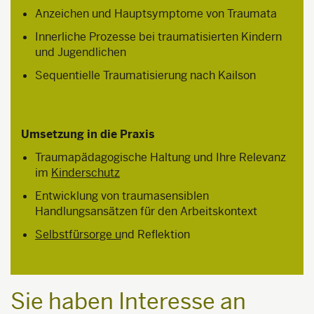
Anzeichen und Hauptsymptome von Traumata
Innerliche Prozesse bei traumatisierten Kindern
und Jugendlichen
Sequentielle Traumatisierung nach Kailson
Umsetzung in die Praxis
Traumapädagogische Haltung und Ihre Relevanz
im
Kinderschutz
Entwicklung von traumasensiblen
Handlungsansätzen für den Arbeitskontext
Selbstfürsorge u
nd Reflektion
Sie haben Interesse an