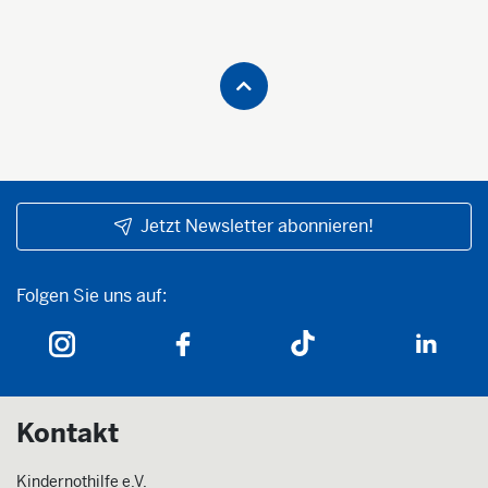
Jetzt Newsletter abonnieren!
Folgen Sie uns auf:
Folgen Sie uns auf:
Kontakt
Kindernothilfe e.V.