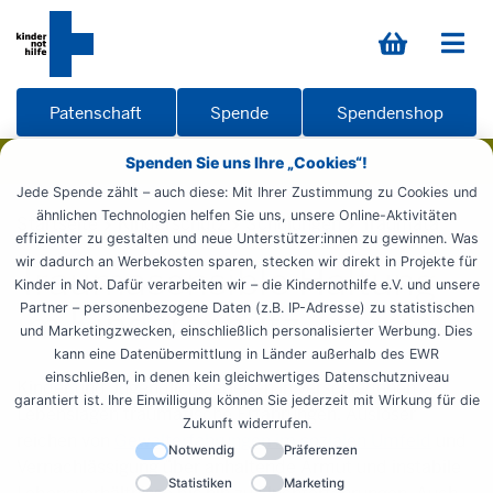
Patenschaft
Spende
Spendenshop
Spenden Sie uns Ihre „Cookies“!
Jede Spende zählt – auch diese: Mit Ihrer Zustimmung zu Cookies und
ähnlichen Technologien helfen Sie uns, unsere Online-Aktivitäten
Startseite
Kinderschutz
Schulungen
Traumata
effizienter zu gestalten und neue Unterstützer:innen zu gewinnen. Was
wir dadurch an Werbekosten sparen, stecken wir direkt in Projekte für
Traumasensible Haltung
Kinder in Not. Dafür verarbeiten wir – die Kindernothilfe e.V. und unsere
Partner – personenbezogene Daten (z.B. IP-Adresse) zu statistischen
im Kinderschutz
und Marketingzwecken, einschließlich personalisierter Werbung. Dies
kann eine Datenübermittlung in Länder außerhalb des EWR
einschließen, in denen kein gleichwertiges Datenschutzniveau
Kinder und Jugendliche erleben in verschiedenen
garantiert ist. Ihre Einwilligung können Sie jederzeit mit Wirkung für die
Lebenslagen traumatische Erfahrungen. Auslöser
Zukunft widerrufen.
reichen von
Gewalterfahrungen im sozialen Umfeld
und
Notwendig
Präferenzen
Vernachlässigung über anhaltende Armut und instabile
Statistiken
Marketing