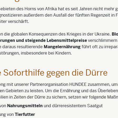
bieten des Horns von Afrika hat es seit Jahren nicht mehr g
nostizieren außerdem den Ausfall der fünften Regenzeit in F
iter verschärft.
 die globalen Konsequenzen des Krieges in der Ukraine.
Bl
erungen und steigende Lebensmittelpreise
verschlimmern 
ie daraus resultierende
Mangelernährung
führt oft zu irrepa
störungen, insbesondere bei Kindern.
 Soforthilfe gegen die Dürre
 eng mit unserer Partnerorganisation HUNDEE zusammen, um S
en Gebieten zu leisten. Um die Ernährung und das Überleben
ilien in Zeiten der Dürre zu sichern, setzen wir folgende M
 von
Nahrungsmitteln
und dürreresistentem Saatgut
lung von
Tierfutter