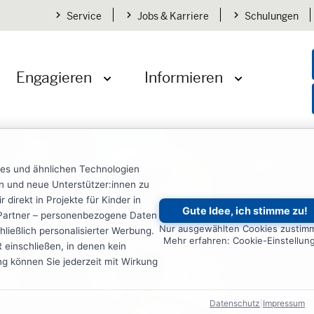
Service
Jobs & Karriere
Schulungen
Engagieren
Informieren
öffnen
Menü öffnen
Menü öffnen
ies und ähnlichen Technologien
ten und neue Unterstützer:innen zu
irekt in Projekte für Kinder in
Gute Idee, ich stimme zu!
re Partner – personenbezogene Daten
Nur ausgewählten Cookies zustim
ließlich personalisierter Werbung.
Mehr erfahren: Cookie-Einstellun
einschließen, in denen kein
ung können Sie jederzeit mit Wirkung
Datenschutz
|
Impressum