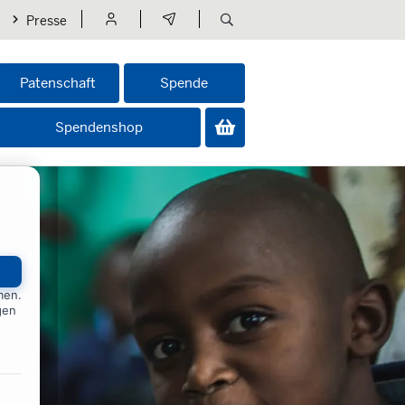
Presse
Suche öffnen
Patenschaft
Spende
Suche
Suchbegriff eingeben...
Suchen
Spendenshop
men.
gen