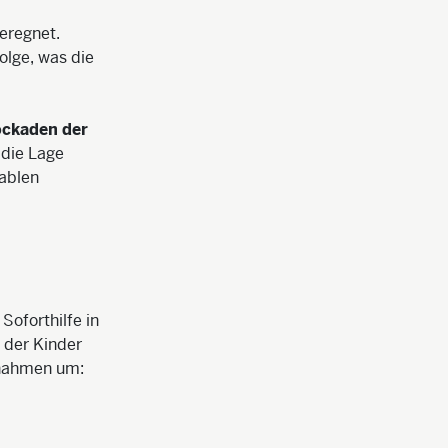
eregnet.
olge, was die
ockaden der
die Lage
rablen
oforthilfe in
 der Kinder
aßnahmen um: