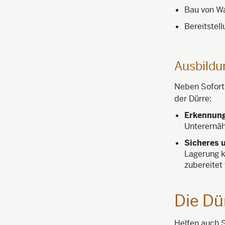
Bau von W
Bereitstel
Ausbildu
Neben Sofort
der Dürre:
Erkennung
Unterernäh
Sicheres 
Lagerung k
zubereitet
Die Dü
Helfen auch S