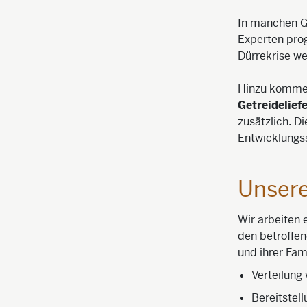
In manchen Ge
Experten prog
Dürrekrise we
Hinzu kommen
Getreidelief
zusätzlich. D
Entwicklungs
Unsere
Wir arbeiten
den betroffen
und ihrer Fam
Verteilung
Bereitstel