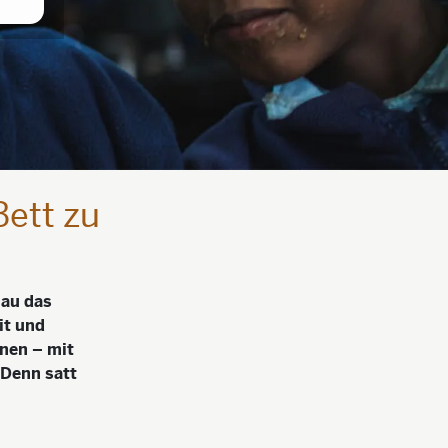
Bett zu
nau das
it und
nen – mit
 Denn satt