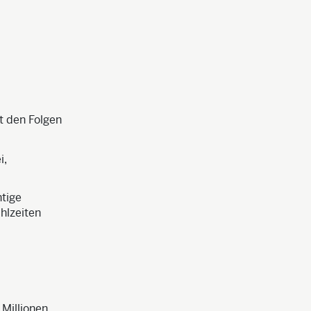
t den Folgen
i,
htige
hlzeiten
 Millionen