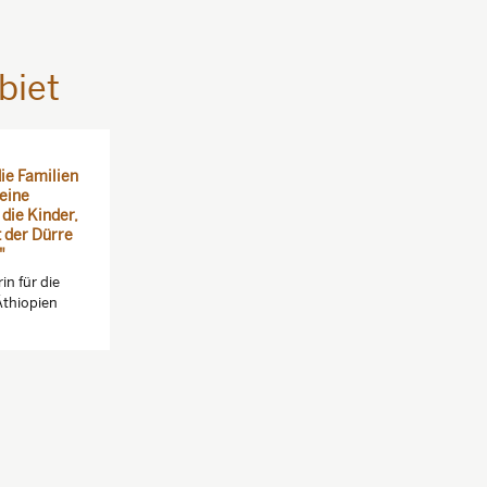
biet
die Familien
leine
die Kinder,
t der Dürre
"
n für die
Äthiopien