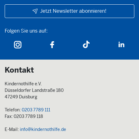
Jetzt Newsletter abonnieren!
Folgen Sie uns auf:
Folgen Sie uns auf:
Kontakt
Kindernothilfe e.V.
Düsseldorfer Landstraße 180
47249 Duisburg
Telefon:
0203 7789 111
Fax: 0203 7789 118
E-Mail:
info@kindernothilfe.de