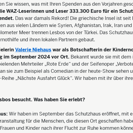
len Sie wissen, was mit Ihren Spenden aus den Vorjahren gesc
ie WAZ-Leserinnen und Leser 333.300 Euro für ein Schu
endet.
Das war damals Rekord! Die griechische Insel ist seit
gen aus vielen Ländern wie Syrien, Afghanistan, Irak, Iran und
ilometer Meer trennen Lesbos von der Türkei. Das Schutzha
rnothilfe und ihren lokalen Partnern gebaut.
ielerin
Valerie Niehaus
war als Botschafterin der Kinderno
ng im September 2024 vor Ort.
Bekannt wurde sie mit dem
ielenden Mehrteiler „Rote Erde“ und der Seifenoper „Verbot
n sie zum Beispiel als Comedian in der heute-Show sehen u
Reihe „Nächste Ausfahrt Glück“. Wir haben mit ihr über ihre
sbos besucht. Was haben Sie erlebt?
aus:
Wir haben im September das Schutzhaus eröffnet, mit ei
eranstaltung für die Menschen, die diesen Ort geschaffen habe
 Frauen und Kinder nach ihrer Flucht zur Ruhe kommen könne