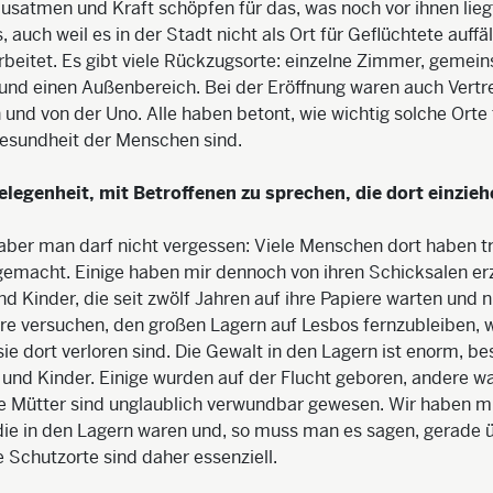
usatmen und Kraft schöpfen für das, was noch vor ihnen liegt.
 auch weil es in der Stadt nicht als Ort für Geflüchtete auffäll
rbeitet. Es gibt viele Rückzugsorte: einzelne Zimmer, gemei
nd einen Außenbereich. Bei der Eröffnung waren auch Vertre
und von der Uno. Alle haben betont, wie wichtig solche Orte 
esundheit der Menschen sind.
elegenheit, mit Betroffenen zu sprechen, die dort einzie
aber man darf nicht vergessen: Viele Menschen dort haben 
emacht. Einige haben mir dennoch von ihren Schicksalen erzä
nd Kinder, die seit zwölf Jahren auf ihre Papiere warten und 
e versuchen, den großen Lagern auf Lesbos fernzubleiben, w
sie dort verloren sind. Die Gewalt in den Lagern ist enorm, b
und Kinder. Einige wurden auf der Flucht geboren, andere w
hre Mütter sind unglaublich verwundbar gewesen. Wir haben 
ie in den Lagern waren und, so muss man es sagen, gerade 
 Schutzorte sind daher essenziell.