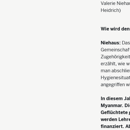
Valerie Nieh
Heidrich)
Wie wird de
Niehaus:
Das
Gemeinschaft 
Zugehörigkeit
erzählt, wie 
man abschlie
Hygienesituat
angegriffen w
In diesem Ja
Myanmar. Die
Geflüchtete 
werden Lehre
finanziert. 