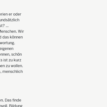
rien er oder
rundsätzlich
? ...
 Menschen. Wir
nd das können
twortung.
 eigenen
ennen, schön
s ist zu kurz
en zu wollen.
m, menschlich
n. Das finde
voll. Bildung