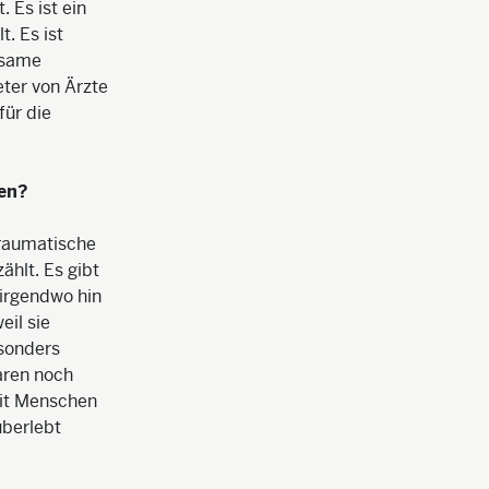
 Es ist ein
t. Es ist
nsame
ter von Ärzte
für die
hen?
traumatische
hlt. Es gibt
nirgendwo hin
eil sie
esonders
aren noch
mit Menschen
überlebt