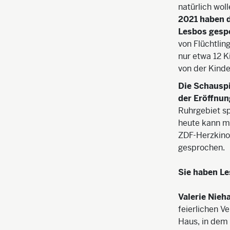
natürlich wol
2021 haben d
Lesbos gesp
von Flüchtlin
nur etwa 12 K
von der Kinde
Die Schausp
der Eröffnu
Ruhrgebiet sp
heute kann ma
ZDF-Herzkino-
gesprochen.
Sie haben Le
Valerie Nieh
feierlichen V
Haus, in dem