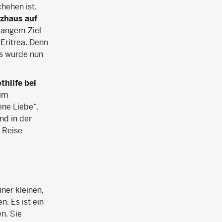
hehen ist.
tzhaus auf
 langem Ziel
 Eritrea. Denn
us wurde nun
thilfe bei
 im
ene Liebe“,
nd in der
 Reise
ner kleinen,
n. Es ist ein
n. Sie