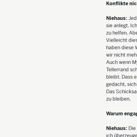
Konflikte ni
Niehaus:
Jed
sie anlegt. I
zu helfen. Ab
Vielleicht di
haben diese 
wir nicht meh
Auch wenn Mya
Tellerrand sc
bleibt. Dass 
gedacht, sich
Das Schicksal
zu bleiben.
Warum engagi
Niehaus:
Die
ich überzeuge