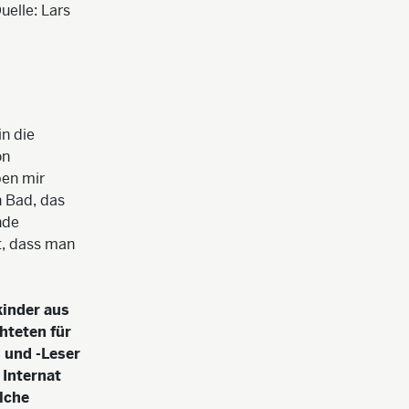
elle: Lars
in die
on
ben mir
n Bad, das
nde
t, dass man
kinder aus
hteten für
 und -Leser
 Internat
lche