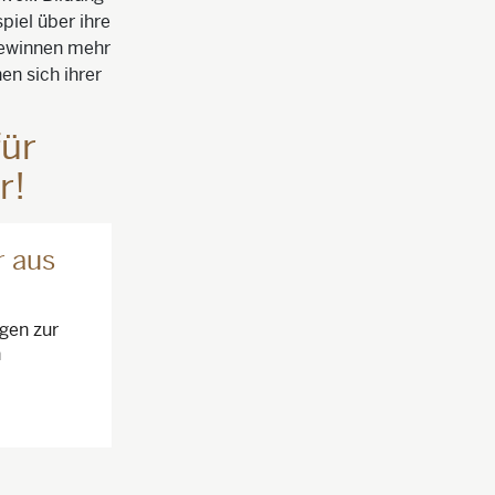
piel über ihre
gewinnen mehr
en sich ihrer
für
r!
r aus
agen zur
n