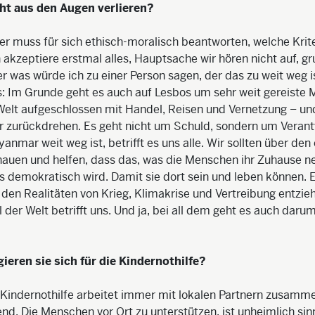
cht aus den Augen verlieren?
er muss für sich ethisch-moralisch beantworten, welche Krite
ch akzeptiere erstmal alles, Hauptsache wir hören nicht auf, g
er was würde ich zu einer Person sagen, der das zu weit weg ist
es: Im Grunde geht es auch auf Lesbos um sehr weit gereiste
Welt aufgeschlossen mit Handel, Reisen und Vernetzung – u
r zurückdrehen. Es geht nicht um Schuld, sondern um Veran
nmar weit weg ist, betrifft es uns alle. Wir sollten über den
hauen und helfen, dass das, was die Menschen ihr Zuhause n
es demokratisch wird. Damit sie dort sein und leben können. E
 den Realitäten von Krieg, Klimakrise und Vertreibung entzieh
 der Welt betrifft uns. Und ja, bei all dem geht es auch daru
eren sie sich für die Kindernothilfe?
 Kindernothilfe arbeitet immer mit lokalen Partnern zusamme
nd. Die Menschen vor Ort zu unterstützen, ist unheimlich sinn