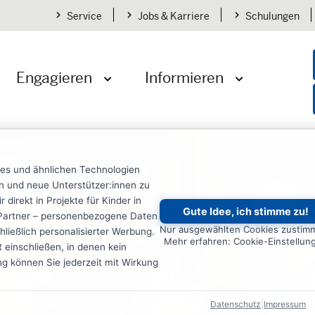
Service
Jobs & Karriere
Schulungen
Engagieren
Informieren
öffnen
Menü öffnen
Menü öffnen
ies und ähnlichen Technologien
ten und neue Unterstützer:innen zu
irekt in Projekte für Kinder in
Gute Idee, ich stimme zu!
re Partner – personenbezogene Daten
Nur ausgewählten Cookies zustim
ließlich personalisierter Werbung.
Mehr erfahren: Cookie-Einstellun
einschließen, in denen kein
ung können Sie jederzeit mit Wirkung
Datenschutz
|
Impressum