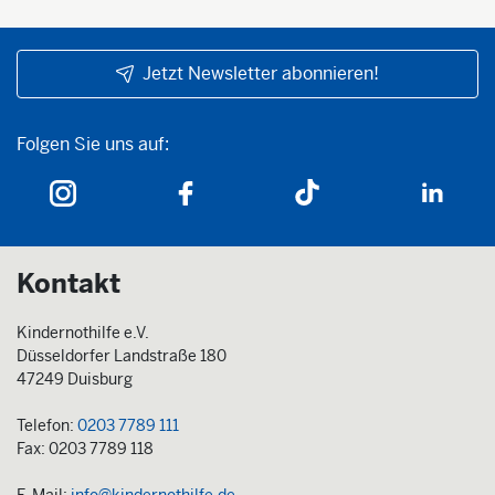
Jetzt Newsletter abonnieren!
Folgen Sie uns auf:
Folgen Sie uns auf:
Kontakt
Kindernothilfe e.V.
Düsseldorfer Landstraße 180
47249 Duisburg
Telefon:
0203 7789 111
Fax: 0203 7789 118