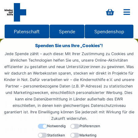
Patenschaft
Spende
Spendenshop
Spenden Sie uns Ihre „Cookies“!
Jede Spende zählt – auch diese: Mit Ihrer Zustimmung zu Cookies und
ähnlichen Technologien helfen Sie uns, unsere Online-Aktivitäten
Startseite
Weltweit aktiv
Reportagen
effizienter zu gestalten und neue Unterstützer:innen zu gewinnen. Was
Weidemann Blog
Weltweit
wir dadurch an Werbekosten sparen, stecken wir direkt in Projekte für
Menschenkette für Menschlichkeit
Kinder in Not. Dafür verarbeiten wir – die Kindernothilfe e.V. und unsere
Partner – personenbezogene Daten (z.B. IP-Adresse) zu statistischen
19.09.2021
und Marketingzwecken, einschließlich personalisierter Werbung. Dies
kann eine Datenübermittlung in Länder außerhalb des EWR
Hand in Hand für
einschließen, in denen kein gleichwertiges Datenschutzniveau
garantiert ist. Ihre Einwilligung können Sie jederzeit mit Wirkung für die
Menschlichkeit und
Zukunft widerrufen.
Menschenrechte
Notwendig
Präferenzen
Statistiken
Marketing