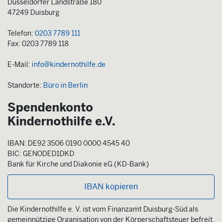
Düsseldorfer Landstraße 180
47249 Duisburg
Telefon:
0203 7789 111
Fax: 0203 7789 118
E-Mail:
info@kindernothilfe.de
Standorte:
Büro in Berlin
Spendenkonto
Kindernothilfe e.V.
IBAN: DE92 3506 0190 0000 4545 40
BIC: GENODED1DKD
Bank für Kirche und Diakonie eG (KD-Bank)
IBAN kopieren
Die Kindernothilfe e. V. ist vom Finanzamt Duisburg-Süd als
gemeinnützige Organisation von der Körperschaftsteuer befreit.