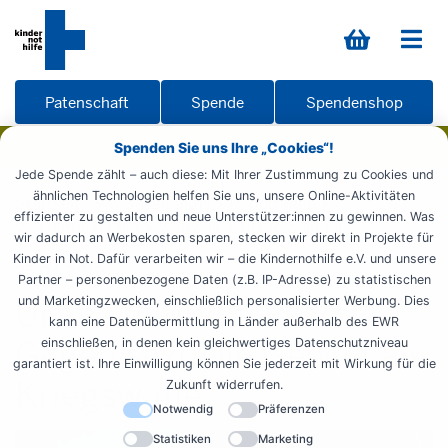
Patenschaft
Spende
Spendenshop
Spenden Sie uns Ihre „Cookies“!
Jede Spende zählt – auch diese: Mit Ihrer Zustimmung zu Cookies und
ähnlichen Technologien helfen Sie uns, unsere Online-Aktivitäten
Startseite
Weltweit aktiv
Reportagen
effizienter zu gestalten und neue Unterstützer:innen zu gewinnen. Was
Weidemann Blog
Weltweit
UN-Resolution
wir dadurch an Werbekosten sparen, stecken wir direkt in Projekte für
Kinder in Not. Dafür verarbeiten wir – die Kindernothilfe e.V. und unsere
25.04.2019
Partner – personenbezogene Daten (z.B. IP-Adresse) zu statistischen
und Marketingzwecken, einschließlich personalisierter Werbung. Dies
UN-Resolution 2467:
kann eine Datenübermittlung in Länder außerhalb des EWR
Gegen sexuelle Gewalt als
einschließen, in denen kein gleichwertiges Datenschutzniveau
garantiert ist. Ihre Einwilligung können Sie jederzeit mit Wirkung für die
Kriegswaffe
Zukunft widerrufen.
Notwendig
Präferenzen
Statistiken
Marketing