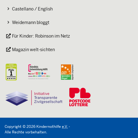
Castellano / English
Weidemann bloggt
Für Kinder: Robinson im Netz
Magazin welt-sichten
Copyright
©
2026
Kindernothilfe
e.V.
-
Alle Rechte vorbehalten.