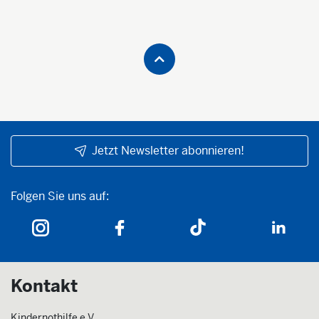
Jetzt Newsletter abonnieren!
Folgen Sie uns auf:
Folgen Sie uns auf:
Kontakt
Kindernothilfe e.V.