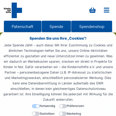
Patenschaft
Spende
Spendenshop
Spenden Sie uns Ihre „Cookies“!
Jede Spende zählt – auch diese: Mit Ihrer Zustimmung zu Cookies und
ähnlichen Technologien helfen Sie uns, unsere Online-Aktivitäten
Startseite
Weltweit aktiv
Reportagen
effizienter zu gestalten und neue Unterstützer:innen zu gewinnen. Was
Weidemann Blog
Weltweit
Weltkindertag
wir dadurch an Werbekosten sparen, stecken wir direkt in Projekte für
Kinder in Not. Dafür verarbeiten wir – die Kindernothilfe e.V. und unsere
18.09.2020
Partner – personenbezogene Daten (z.B. IP-Adresse) zu statistischen
und Marketingzwecken, einschließlich personalisierter Werbung. Dies
Weltkindertag 2020 – von
kann eine Datenübermittlung in Länder außerhalb des EWR
alten und neuen Märchen
einschließen, in denen kein gleichwertiges Datenschutzniveau
garantiert ist. Ihre Einwilligung können Sie jederzeit mit Wirkung für die
Zukunft widerrufen.
Notwendig
Präferenzen
Statistiken
Marketing