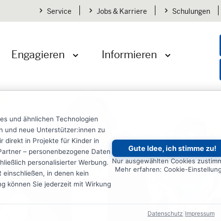
Service
Jobs & Karriere
Schulungen
Engagieren
Informieren
öffnen
Menü öffnen
Menü öffnen
ies und ähnlichen Technologien
ten und neue Unterstützer:innen zu
irekt in Projekte für Kinder in
Gute Idee, ich stimme zu!
re Partner – personenbezogene Daten
Nur ausgewählten Cookies zustim
ließlich personalisierter Werbung.
Mehr erfahren: Cookie-Einstellun
einschließen, in denen kein
ung können Sie jederzeit mit Wirkung
Datenschutz
|
Impressum