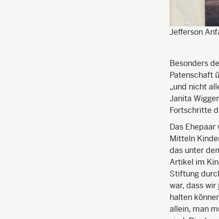
Jefferson Anf
Besonders de
Patenschaft ü
„und nicht al
Janita Wigger
Fortschritte 
Das Ehepaar wi
Mitteln Kinde
das unter dem
Artikel im Ki
Stiftung durc
war, dass wir
halten können“
allein, man m