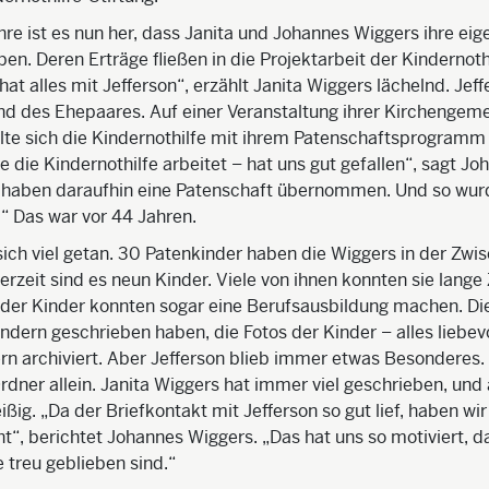
hre ist es nun her, dass Janita und Johannes Wiggers ihre eig
en. Deren Erträge fließen in die Projektarbeit der Kindernothi
at alles mit Jefferson“, erzählt Janita Wiggers lächelnd. Jef
nd des Ehepaares. Auf einer Veranstaltung ihrer Kirchengeme
lte sich die Kindernothilfe mit ihrem Patenschaftsprogramm 
e die Kindernothilfe arbeitet – hat uns gut gefallen“, sagt J
r haben daraufhin eine Patenschaft übernommen. Und so wur
.“ Das war vor 44 Jahren.
ich viel getan. 30 Patenkinder haben die Wiggers in der Zwi
erzeit sind es neun Kinder. Viele von ihnen konnten sie lange 
 der Kinder konnten sogar eine Berufsausbildung machen. Die
indern geschrieben haben, die Fotos der Kinder – alles liebevo
n archiviert. Aber Jefferson blieb immer etwas Besonderes. E
dner allein. Janita Wiggers hat immer viel geschrieben, und
ißig. „Da der Briefkontakt mit Jefferson so gut lief, haben wir
“, berichtet Johannes Wiggers. „Das hat uns so motiviert, da
e treu geblieben sind.“