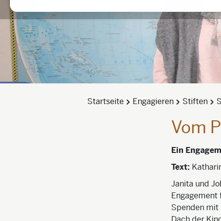
Startseite
Engagieren
Stiften
S
Vom Pa
Ein Engagem
Text:
Kathari
Janita und Jo
Engagement fü
Spenden mit i
Dach der Kind