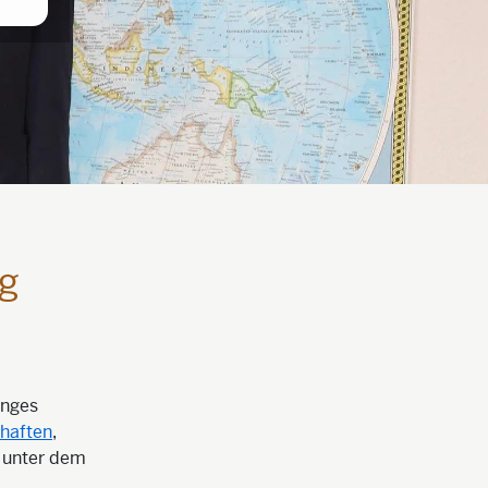
ng
anges
haften
,
g unter dem