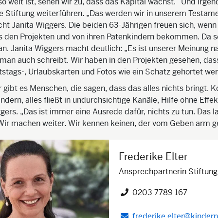
 so weit ist, sehen wir zu, dass das Kapital wächst.“ Und irge
ie Stiftung weiterführen. „Das werden wir in unserem Testam
acht Janita Wiggers. Die beiden 63-Jährigen freuen sich, wenn 
s den Projekten und von ihren Patenkindern bekommen. Da se
n. Janita Wiggers macht deutlich: „Es ist unserer Meinung n
 man auch schreibt. Wir haben in den Projekten gesehen, das
tstags-, Urlaubskarten und Fotos wie ein Schatz gehortet we
gibt es Menschen, die sagen, dass das alles nichts bringt. Ko
dern, alles fließt in undurchsichtige Kanäle, Hilfe ohne Effek
ers. „Das ist immer eine Ausrede dafür, nichts zu tun. Das l
 Wir machen weiter. Wir kennen keinen, der vom Geben arm g
Frederike Elter
Ansprechpartnerin Stiftung
0203 7789 167
Telefon")
frederike.elter@kindern