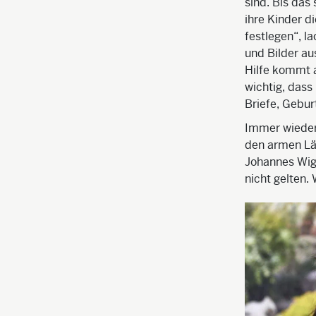
sind. Bis das
ihre Kinder d
festlegen“, l
und Bilder au
Hilfe kommt a
wichtig, dass
Briefe, Gebur
Immer wieder 
den armen Län
Johannes Wigg
nicht gelten.