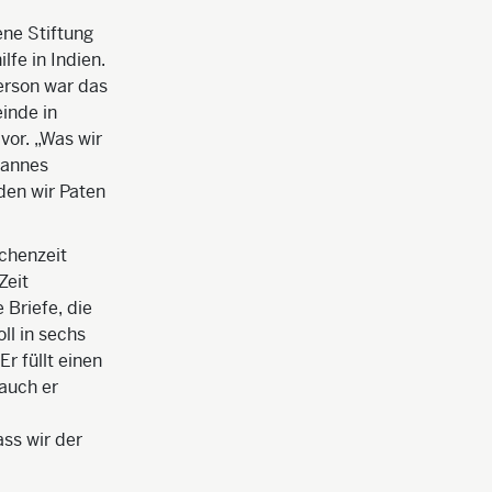
ene Stiftung
lfe in Indien.
ferson war das
inde in
vor. „Was wir
ohannes
den wir Paten
schenzeit
Zeit
 Briefe, die
ll in sechs
r füllt einen
 auch er
ss wir der