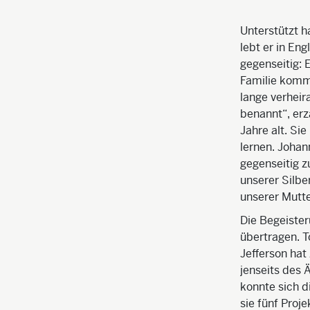
Unterstützt h
lebt er in Eng
gegenseitig: 
Familie komme
lange verheir
benannt“, erzä
Jahre alt. Si
lernen. Joha
gegenseitig z
unserer Silbe
unserer Mutte
Die Begeister
übertragen. T
Jefferson hat
jenseits des 
konnte sich d
sie fünf Proj