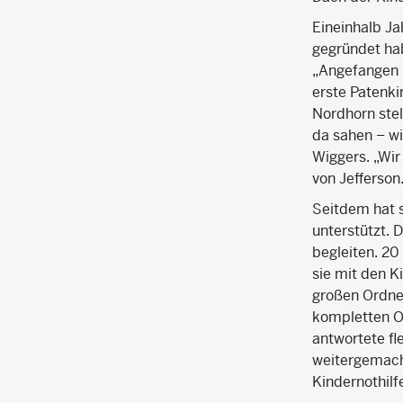
Eineinhalb Ja
gegründet hab
„Angefangen h
erste Patenki
Nordhorn stel
da sahen – wi
Wiggers. „Wi
von Jefferson
Seitdem hat s
unterstützt. D
begleiten. 20
sie mit den K
großen Ordner
kompletten Or
antwortete fle
weitergemacht
Kindernothilf