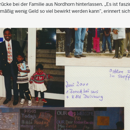
drücke bei der Familie aus Nordhorn hinterlassen. „Es ist faszi
smäßig wenig Geld so viel bewirkt werden kann“, erinnert sic