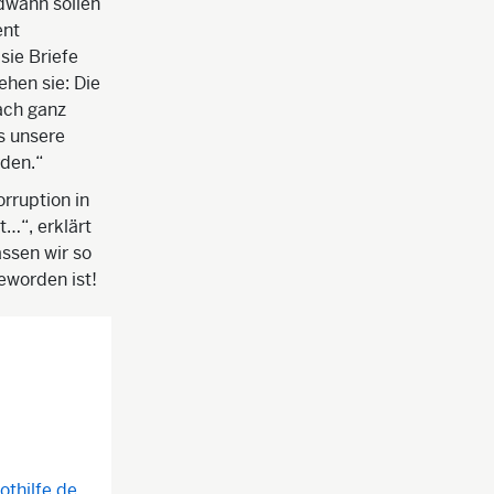
ndwann sollen
ent
sie Briefe
hen sie: Die
ach ganz
s unsere
rden.“
rruption in
t…“, erklärt
assen wir so
eworden ist!
othilfe.de