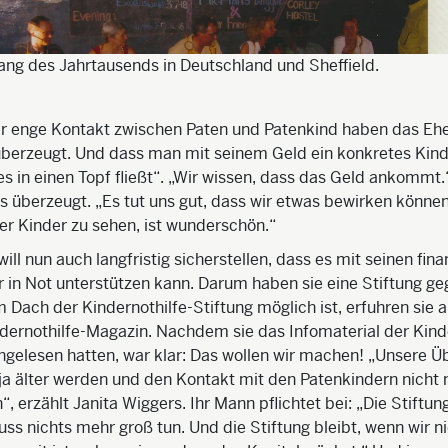
ang des Jahrtausends in Deutschland und Sheffield.
r enge Kontakt zwischen Paten und Patenkind haben das Eh
berzeugt. Und dass man mit seinem Geld ein konkretes Kind
les in einen Topf fließt“. „Wir wissen, dass das Geld ankommt.
s überzeugt. „Es tut uns gut, dass wir etwas bewirken können
der Kinder zu sehen, ist wunderschön.“
ll nun auch langfristig sicherstellen, dass es mit seinen fina
r in Not unterstützen kann. Darum haben sie eine Stiftung g
 Dach der Kindernothilfe-Stiftung möglich ist, erfuhren sie 
ndernothilfe-Magazin. Nachdem sie das Infomaterial der Kind
hgelesen hatten, war klar: Das wollen wir machen! „Unsere Ü
 ja älter werden und den Kontakt mit den Patenkindern nicht
, erzählt Janita Wiggers. Ihr Mann pflichtet bei: „Die Stiftun
uss nichts mehr groß tun. Und die Stiftung bleibt, wenn wir n