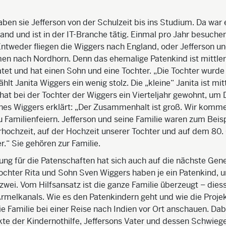
aben sie Jefferson von der Schulzeit bis ins Studium. Da war 
land und ist in der IT-Branche tätig. Einmal pro Jahr besuchen
Entweder fliegen die Wiggers nach England, oder Jefferson un
n nach Nordhorn. Denn das ehemalige Patenkind ist mittler
atet und hat einen Sohn und eine Tochter. „Die Tochter wurde
hlt Janita Wiggers ein wenig stolz. Die „kleine“ Janita ist mit
e hat bei der Tochter der Wiggers ein Vierteljahr gewohnt, um
nnes Wiggers erklärt: „Der Zusammenhalt ist groß. Wir komm
u Familienfeiern. Jefferson und seine Familie waren zum Beisp
rhochzeit, auf der Hochzeit unserer Tochter und auf dem 80.
r.“ Sie gehören zur Familie.
ung für die Patenschaften hat sich auch auf die nächste Gen
ochter Rita und Sohn Sven Wiggers haben je ein Patenkind, 
 zwei. Vom Hilfsansatz ist die ganze Familie überzeugt – dies
Ärmelkanals. Wie es den Patenkindern geht und wie die Projek
ie Familie bei einer Reise nach Indien vor Ort anschauen. Da
ekte der Kindernothilfe, Jeffersons Vater und dessen Schwiege