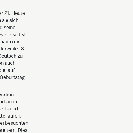
er 21. Heute
 sie sich
d seine
weile selbst
 nach mir
tlerweile 18
 Deutsch zu
en auch
iel auf
 Geburtstag
eration
und auch
seits und
te laufen,
bei besuchten
reltern. Dies