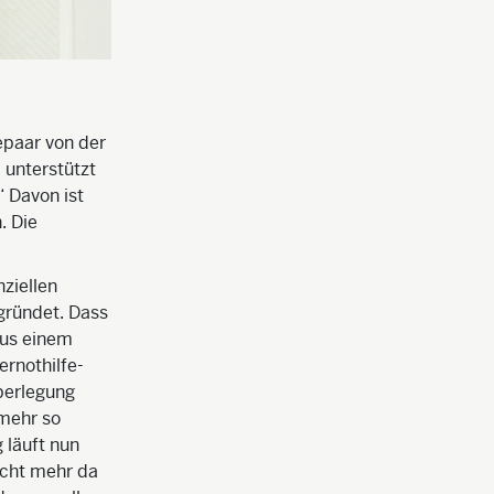
epaar von der
 unterstützt
“ Davon ist
. Die
nziellen
egründet. Dass
aus einem
ernothilfe-
berlegung
 mehr so
g läuft nun
icht mehr da