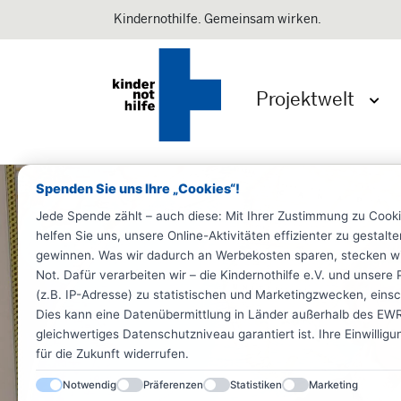
Kindernothilfe. Gemeinsam wirken.
Projektwelt
Menü 
Spenden Sie uns Ihre „Cookies“!
Jede Spende zählt – auch diese: Mit Ihrer Zustimmung zu Cook
helfen Sie uns, unsere Online-Aktivitäten effizienter zu gestal
gewinnen. Was wir dadurch an Werbekosten sparen, stecken wir d
Not. Dafür verarbeiten wir – die Kindernothilfe e.V. und unse
(z.B. IP-Adresse) zu statistischen und Marketingzwecken, einsch
Dies kann eine Datenübermittlung in Länder außerhalb des EWR 
gleichwertiges Datenschutzniveau garantiert ist. Ihre Einwillig
für die Zukunft widerrufen.
Notwendig
Präferenzen
Statistiken
Marketing