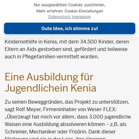
zugleich die Vorlage für das Firmenlogo. Bereits seit
Nur ausgewählten Cookies zustimmen.
Mehr erfahren: Cookie-Einstellungen
2005 unterstützt die Bremer Firma mit ihren
Datenschutz
|
Impressum
großzügigen Weihnachtsspenden.
Gute Idee, ich stimme zu!
Ein Beispiel ist ein Aids-Waisen-Projekt der
Kindernothilfe in Kenia, mit dem 34.500 Kinder, deren
Eltern an Aids gestorben sind, gefördert und teilweise
auch in Pflegefamilien vermittelt wurden.
Eine Ausbildung für
Jugendlichein Kenia
Zu seinen Beweggründen, das Projekt zu unterstützen,
sagt Rolf Meyer, Firmeninhaber von Weser-FLEX:
„Überzeugt hat mich vor allem, dass 3.000 jugendliche
Waisen eine Ausbildung absolvieren können – z.B. als
Schreiner, Mechaniker oder Frisörin. Dank dieser