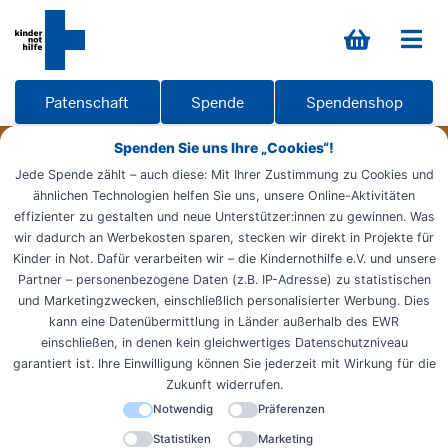
Patenschaft
Spende
Spendenshop
Spenden Sie uns Ihre „Cookies“!
Jede Spende zählt – auch diese: Mit Ihrer Zustimmung zu Cookies und
ähnlichen Technologien helfen Sie uns, unsere Online-Aktivitäten
Startseite
Engagieren
Möglichkeiten
effizienter zu gestalten und neue Unterstützer:innen zu gewinnen. Was
Unternehmen
Unternehmen im Portrait
wir dadurch an Werbekosten sparen, stecken wir direkt in Projekte für
Portrait: Weser-FLEX
Kinder in Not. Dafür verarbeiten wir – die Kindernothilfe e.V. und unsere
Partner – personenbezogene Daten (z.B. IP-Adresse) zu statistischen
Perspektiven gegen die
und Marketingzwecken, einschließlich personalisierter Werbung. Dies
kann eine Datenübermittlung in Länder außerhalb des EWR
Armut
einschließen, in denen kein gleichwertiges Datenschutzniveau
garantiert ist. Ihre Einwilligung können Sie jederzeit mit Wirkung für die
Zukunft widerrufen.
Ein markanter Leuchtturm ist das auffallende
Notwendig
Präferenzen
architektonische Merkmal der Firmenzentrale des
Hydraulik-Schlauch-Herstellers Weser-FLEX und liefert
Statistiken
Marketing