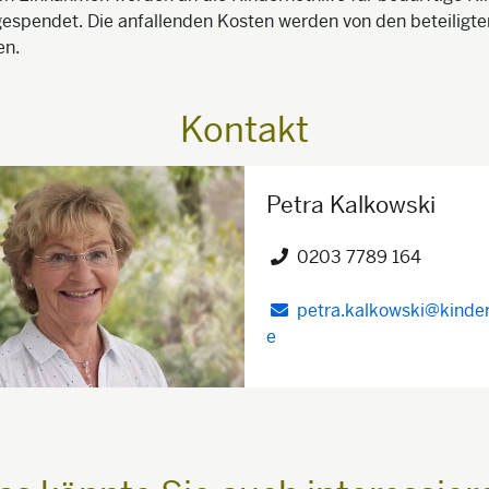
espendet. Die anfallenden Kosten werden von den beteiligte
en.
Kontakt
Petra Kalkowski
0203 7789 164
Telefon")
petra.kalkowski@kinder
e