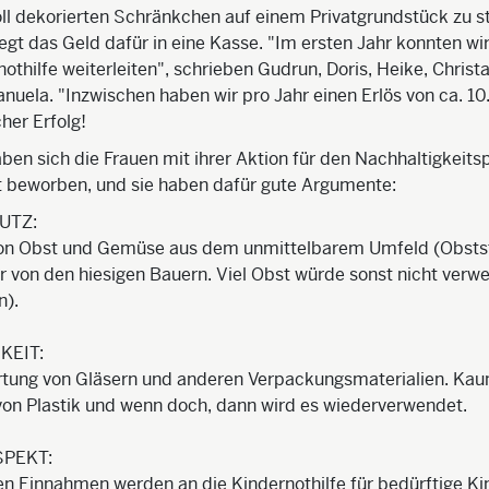
ll dekorierten Schränkchen auf einem Privatgrundstück zu s
legt das Geld dafür in eine Kasse. "Im ersten Jahr konnten wi
othilfe weiterleiten", schrieben Gudrun, Doris, Heike, Christa
nuela. "Inzwischen haben wir pro Jahr einen Erlös von ca. 1
her Erfolg!
en sich die Frauen mit ihrer Aktion für den Nachhaltigkeitsp
t beworben, und sie haben dafür gute Argumente:
UTZ:
on Obst und Gemüse aus dem unmittelbarem Umfeld (Obsts
er von den hiesigen Bauern. Viel Obst würde sonst nicht ver
n).
KEIT:
tung von Gläsern und anderen Verpackungsmaterialien. Ka
on Plastik und wenn doch, dann wird es wiederverwendet.
SPEKT:
n Einnahmen werden an die Kindernothilfe für bedürftige Kin