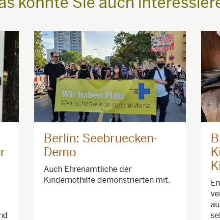
as könnte Sie auch interessier
Berlin: Seebruecken-
B
r
Demo
K
K
Auch Ehrenamtliche der
Kindernothilfe demonstrierten mit.
Em
ve
au
ind
se