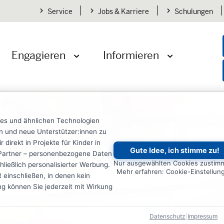
Service
Jobs & Karriere
Schulungen
Engagieren
Informieren
öffnen
Menü öffnen
Menü öffnen
ies und ähnlichen Technologien
ten und neue Unterstützer:innen zu
irekt in Projekte für Kinder in
Gute Idee, ich stimme zu!
re Partner – personenbezogene Daten
Nur ausgewählten Cookies zustim
ließlich personalisierter Werbung.
Mehr erfahren: Cookie-Einstellun
einschließen, in denen kein
ung können Sie jederzeit mit Wirkung
Datenschutz
|
Impressum