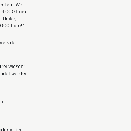
tarten. Wer
r 4.000 Euro
, Heike,
0.000 Euro!"
reis der
treuwiesen:
wendet werden
um
der in der