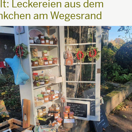
t: Leckereien aus dem
nkchen am Wegesrand