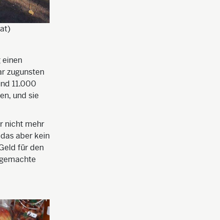
at)
g einen
ar zugunsten
und 11.000
en, und sie
r nicht mehr
 das aber kein
Geld für den
ngemachte