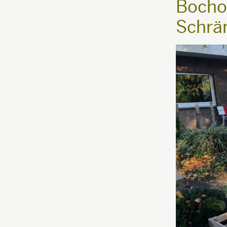
Bochol
Schrä