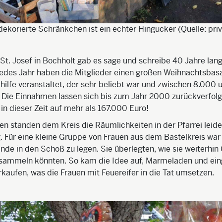
 dekorierte Schränkchen ist ein echter Hingucker (Quelle: priv
i St. Josef in Bochholt gab es sage und schreibe 40 Jahre lan
Jedes Jahr haben die Mitglieder einen großen Weihnachtsbas
hilfe veranstaltet, der sehr beliebt war und zwischen 8.000 
 Die Einnahmen lassen sich bis zum Jahr 2000 zurückverfolg
 in dieser Zeit auf mehr als 167.000 Euro!
n standen dem Kreis die Räumlichkeiten in der Pfarrei leide
. Für eine kleine Gruppe von Frauen aus dem Bastelkreis war
nde in den Schoß zu legen. Sie überlegten, wie sie weiterhin 
sammeln könnten. So kam die Idee auf, Marmeladen und ei
rkaufen, was die Frauen mit Feuereifer in die Tat umsetzen.