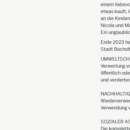
einem liebevo
etwas kauft, 
an die Kindern
Nicola und Ma
Ein unglaublic
Ende 2023 hab
Stadt Bochol
UMWELTSCH
Verwertung v
öffentlich od
und verderbe
NACHHALTIG
Wiederverwer
Verwendung v
SOZIALER A
Die komplette