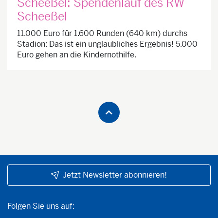
Scheeßel: Spendenlauf des RW
Scheeßel
11.000 Euro für 1.600 Runden (640 km) durchs
Stadion: Das ist ein unglaubliches Ergebnis! 5.000
Euro gehen an die Kindernothilfe.
Jetzt Newsletter abonnieren!
Folgen Sie uns auf:
Folgen Sie uns auf: