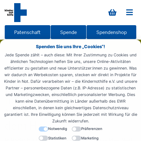
Patenschaft
Spende
Spendenshop
Spenden Sie uns Ihre „Cookies“!
Jede Spende zählt – auch diese: Mit Ihrer Zustimmung zu Cookies und
ähnlichen Technologien helfen Sie uns, unsere Online-Aktivitäten
Startseite
Engagieren
Zeit spenden
Ehrenamt
effizienter zu gestalten und neue Unterstützer:innen zu gewinnen. Was
Aktionen
Marmeladenverkauf
wir dadurch an Werbekosten sparen, stecken wir direkt in Projekte für
Kinder in Not. Dafür verarbeiten wir – die Kindernothilfe e.V. und unsere
Bocholt: Ideen muss man
Partner – personenbezogene Daten (z.B. IP-Adresse) zu statistischen
und Marketingzwecken, einschließlich personalisierter Werbung. Dies
haben –
kann eine Datenübermittlung in Länder außerhalb des EWR
einschließen, in denen kein gleichwertiges Datenschutzniveau
Marmeladenverkauf vor
garantiert ist. Ihre Einwilligung können Sie jederzeit mit Wirkung für die
Zukunft widerrufen.
dem Haus
Notwendig
Präferenzen
Statistiken
Marketing
In Bocholt hatten drei Frauen eine pfiffige Idee. Weil