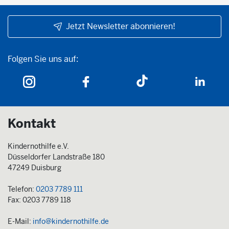
Jetzt Newsletter abonnieren!
Folgen Sie uns auf:
Folgen Sie uns auf:
Kontakt
Kindernothilfe e.V.
Düsseldorfer Landstraße 180
47249 Duisburg
Telefon:
0203 7789 111
Fax: 0203 7789 118
E-Mail:
info@kindernothilfe.de