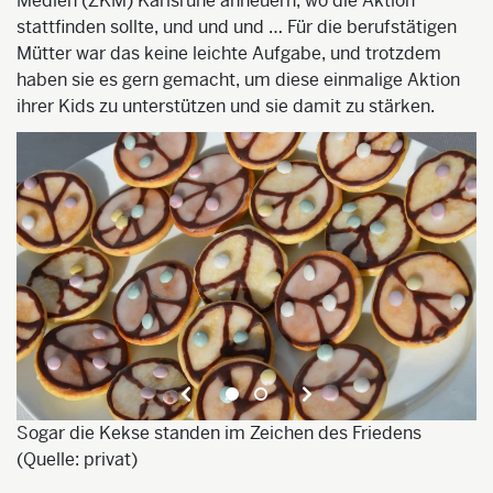
Medien (ZKM) Karlsruhe anheuern, wo die Aktion
stattfinden sollte, und und und … Für die berufstätigen
Mütter war das keine leichte Aufgabe, und trotzdem
haben sie es gern gemacht, um diese einmalige Aktion
ihrer Kids zu unterstützen und sie damit zu stärken.
e:
Sogar die Kekse standen im Zeichen des Friedens
Ei
(Quelle: privat)
pr