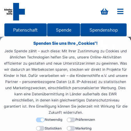
Patenschaft
Spende
Spendenshop
Spenden Sie uns Ihre „Cookies“!
Jede Spende zählt – auch diese: Mit Ihrer Zustimmung zu Cookies und
ähnlichen Technologien helfen Sie uns, unsere Online-Aktivitäten
effizienter zu gestalten und neue Unterstützer:innen zu gewinnen. Was
wir dadurch an Werbekosten sparen, stecken wir direkt in Projekte für
Kinder in Not. Dafür verarbeiten wir – die Kindernothilfe e.V. und unsere
Partner – personenbezogene Daten (z.B. IP-Adresse) zu statistischen
und Marketingzwecken, einschließlich personalisierter Werbung. Dies
kann eine Datenübermittlung in Länder außerhalb des EWR
einschließen, in denen kein gleichwertiges Datenschutzniveau
garantiert ist. Ihre Einwilligung können Sie jederzeit mit Wirkung für die
Zukunft widerrufen.
Notwendig
Präferenzen
Startseite
Engagieren
Zeit spenden
Ehrenamt
Aktionen
Statistiken
Marketing