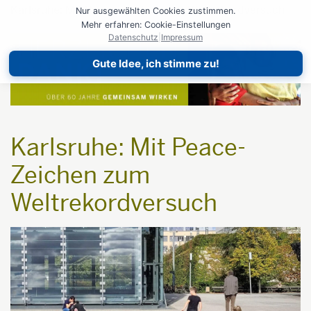
Karlsruhe: Mit Peace-Zeichen zum Weltrekordversuch
Nur ausgewählten Cookies zustimmen.
Mehr erfahren: Cookie-Einstellungen
Datenschutz
|
Impressum
Gute Idee, ich stimme zu!
Karlsruhe: Mit Peace-
Zeichen zum
Weltrekordversuch