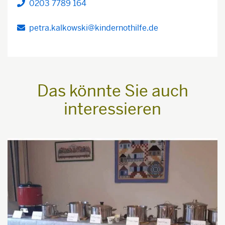
0203 7789 164
Telefon
petra.kalkowski@kindernothilfe.de
Das könnte Sie auch
interessieren