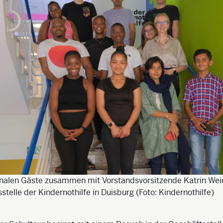
ionalen Gäste zusammen mit Vorstandsvorsitzende Katrin We
stelle der Kindernothilfe in Duisburg (Foto: Kindernothilfe)