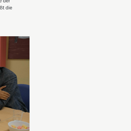
e der
ßt die