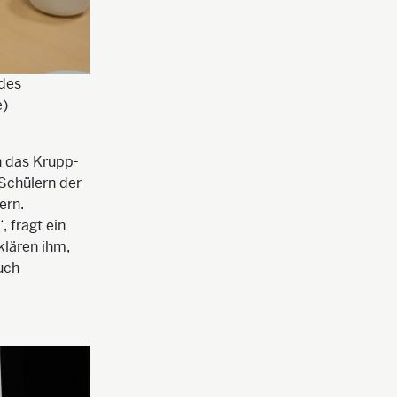
 des
e)
h das Krupp-
Schülern der
ern.
 fragt ein
klären ihm,
uch