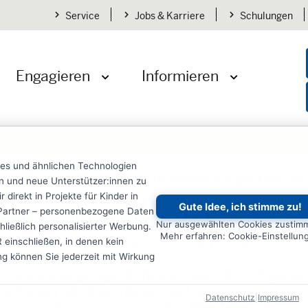
Service
Jobs & Karriere
Schulungen
Engagieren
Informieren
öffnen
Menü öffnen
Menü öffnen
ies und ähnlichen Technologien
den
Schule & Jugend
Jugendkonferenz
Jugendliche aus
ten und neue Unterstützer:innen zu
irekt in Projekte für Kinder in
Gute Idee, ich stimme zu!
liche aus Kindernothilfe-
re Partner – personenbezogene Daten
Nur ausgewählten Cookies zustim
ließlich personalisierter Werbung.
ten auf großer Schultour
Mehr erfahren: Cookie-Einstellun
einschließen, in denen kein
ung können Sie jederzeit mit Wirkung
m Jahr sind einige Jugendliche aus Kindernothilfe-Projekten 
 auf großer Schultour in Deutschland. An mehreren Schulen 
Datenschutz
|
Impressum