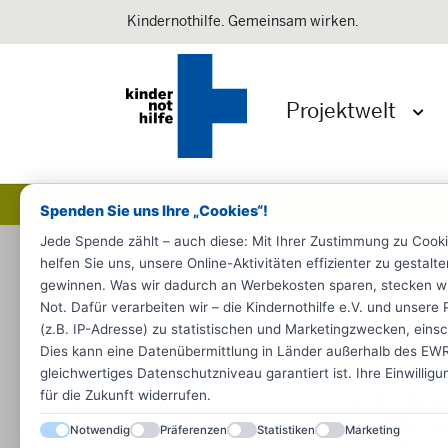
Kindernothilfe. Gemeinsam wirken.
Projektwelt
Menü 
Spenden Sie uns Ihre „Cookies“!
Jede Spende zählt – auch diese: Mit Ihrer Zustimmung zu Cook
Startseite
Engagieren
Zeit spen
helfen Sie uns, unsere Online-Aktivitäten effizienter zu gestal
gewinnen. Was wir dadurch an Werbekosten sparen, stecken wir d
Jugend
Not. Dafür verarbeiten wir – die Kindernothilfe e.V. und unse
(z.B. IP-Adresse) zu statistischen und Marketingzwecken, einsch
Projek
Dies kann eine Datenübermittlung in Länder außerhalb des EWR 
gleichwertiges Datenschutzniveau garantiert ist. Ihre Einwillig
für die Zukunft widerrufen.
Auch in diese
und Südafrika
Notwendig
Präferenzen
Statistiken
Marketing