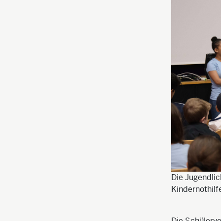
Die Jugendlic
Kindernothilf
Die Schülerv