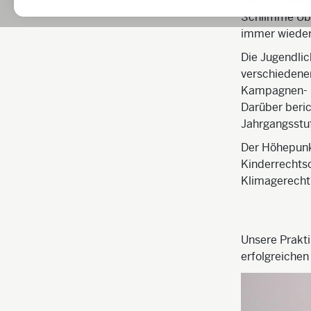
den Schülerin
Schlimme Übe
immer wieder
Die Jugendlic
verschiedenen
Kampagnen- u
Darüber beri
Jahrgangsstu
Der Höhepunk
Kinderrechts
Klimagerechti
Unsere Prakti
erfolgreichen