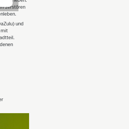
lgen erleben:
en zerstören
enleben.
waZulu) und
 mit
dtteil.
edenen
er