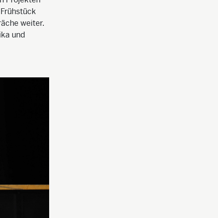
 Frühstück
äche weiter.
ika und