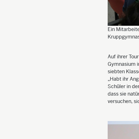
Ein Mitarbeit
Kruppgymnasi
Auf ihrer Tou
Gymnasium in
siebten Klass
„Habt ihr An
Schüler in de
dass sie natü
versuchen, si