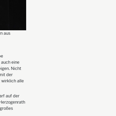
rn aus
pe
 auch eine
igen. Nicht
mit der
wirklich alle
rf auf der
 Herzogenrath
 großes