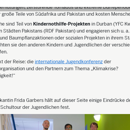
nen und Schülern, wie sie die globale
Klimakrise
und ihre Fo
rflutungen, zerstörende Tornados und extreme Dürreperiod
 große Teile von Südafrika und Pakistan und kosten Mensch
he sind Teil von
Kindernothilfe-Projekten
in Durban (YFC K
 Städten Pakistans (RDF Pakistan) und engagieren sich u. a.
nd Baumpflanzaktionen oder sozialen Projekten in ihrem Sta
chten sie den anderen Kindern und Jugendlichen der verschi
fen.
t der Reise: die
internationale Jugendkonferenz
der
organisation und den Partnern zum Thema „Klimakrise?
gkeit!“
kantin Frida Garbers hält auf dieser Seite einige Eindrücke d
 Schultour der Jugendlichen fest.