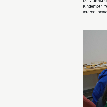
Der Auftakt d
Kindernothilf
international