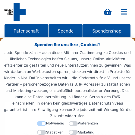
Patenschaft
Spende
Spendenshop
Spenden Sie uns Ihre „Cookies“!
Jede Spende zählt – auch diese: Mit Ihrer Zustimmung zu Cookies und
ähnlichen Technologien helfen Sie uns, unsere Online-Aktivitäten
Startseite
Engagieren
Zeit spenden
effizienter zu gestalten und neue Unterstützer:innen zu gewinnen. Was
Schule & Jugend
Schulmaterial
wir dadurch an Werbekosten sparen, stecken wir direkt in Projekte für
Stop Motion Film Your RightToLearn
Kinder in Not. Dafür verarbeiten wir – die Kindernothilfe e.V. und unsere
Partner – personenbezogene Daten (z.B. IP-Adresse) zu statistischen
Bildung für alle
und Marketingzwecken, einschließlich personalisierter Werbung. Dies
kann eine Datenübermittlung in Länder außerhalb des EWR
einschließen, in denen kein gleichwertiges Datenschutzniveau
garantiert ist. Ihre Einwilligung können Sie jederzeit mit Wirkung für die
Zukunft widerrufen.
Notwendig
Präferenzen
Statistiken
Marketing