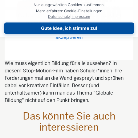
Dies ist ein Video zu einem empfohlenen
Nur ausgewählten Cookies zustimmen.
externen Inhalt. Hierbei werden Cookies von
Mehr erfahren: Cookie-Einstellungen
YouTube gesetzt. Um diese Inhalte anzusehen
Datenschutz
|
Impressum
müssen Sie
Ihre Cookie-Einstellungen
Gute Idee, ich stimme zu!
aktualisieren und Marketing Cookies
akzeptieren
Wie muss eigentlich Bildung für alle aussehen? In
diesem Stop-Motion-Film haben Schüler*innen ihre
Forderungen mal an die Wand gesprayt und sprühen
dabei vor kreativen Einfällen. Besser (und
unterhaltsamer) kann man das Thema "Globale
Bildung" nicht auf den Punkt bringen.
Das könnte Sie auch
interessieren