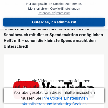
die Kinder gezielt gegen diese Ausbeutung fit machen.
Nur ausgewählten Cookies zustimmen.
Mehr erfahren: Cookie-Einstellungen
Nur: Was sollen Kinder machen, deren Eltern noch
Datenschutz
|
Impressum
nicht einmal rund 80 Euro im Jahr für Schulhefte
Gute Idee, ich stimme zu!
und Stifte übrig haben? Da kommt ihr ins Spiel:
Shanti und Dillan wollen den Betroffenen den
Schulbesuch mit dieser Spendenaktion ermöglichen.
Helft mit – schon die kleinste Spende macht den
Unterschied!
Dies ist ein Video zu einem empfohlenen
externen Inhalt. Hierbei werden Cookies von
YouTube gesetzt. Um diese Inhalte anzusehen
müssen Sie
Ihre Cookie-Einstellungen
aktualisieren und Marketing Cookies