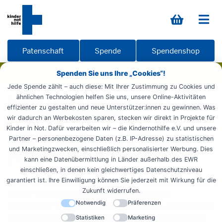
Patenschaft
Spende
Spendenshop
Spenden Sie uns Ihre „Cookies“!
Jede Spende zählt – auch diese: Mit Ihrer Zustimmung zu Cookies und
ähnlichen Technologien helfen Sie uns, unsere Online-Aktivitäten
Startseite
Weltweit aktiv
Reportagen
effizienter zu gestalten und neue Unterstützer:innen zu gewinnen. Was
Lateinamerika
Shanti & Dillan
wir dadurch an Werbekosten sparen, stecken wir direkt in Projekte für
Kinder in Not. Dafür verarbeiten wir – die Kindernothilfe e.V. und unsere
Mit Shanti und Dillan in
Partner – personenbezogene Daten (z.B. IP-Adresse) zu statistischen
und Marketingzwecken, einschließlich personalisierter Werbung. Dies
Peru
kann eine Datenübermittlung in Länder außerhalb des EWR
einschließen, in denen kein gleichwertiges Datenschutzniveau
garantiert ist. Ihre Einwilligung können Sie jederzeit mit Wirkung für die
Ein Job neben der Schule – für peruanische Kinder aus
Zukunft widerrufen.
armen Verhältnissen ist das Alltag. Doch ihre
Notwendig
Präferenzen
Arbeitskraft wird oft schamlos ausgenutzt. Die YouTuber
Shanti und Dillan haben in Lima zwei Schulen besucht,
Statistiken
Marketing