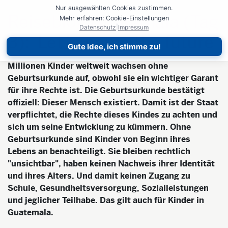
Nur ausgewählten Cookies zustimmen.
Reiseblog Guatemala (Tag
Mehr erfahren: Cookie-Einstellungen
Datenschutz
|
Impressum
3): Let´s name the future
Gute Idee, ich stimme zu!
Millionen Kinder weltweit wachsen ohne
Geburtsurkunde auf, obwohl sie ein wichtiger Garant
für ihre Rechte ist. Die Geburtsurkunde bestätigt
offiziell: Dieser Mensch existiert. Damit ist der Staat
verpflichtet, die Rechte dieses Kindes zu achten und
sich um seine Entwicklung zu kümmern. Ohne
Geburtsurkunde sind Kinder von Beginn ihres
Lebens an benachteiligt. Sie bleiben rechtlich
"unsichtbar", haben keinen Nachweis ihrer Identität
und ihres Alters. Und damit keinen Zugang zu
Schule, Gesundheitsversorgung, Sozialleistungen
und jeglicher Teilhabe. Das gilt auch für Kinder in
Guatemala.