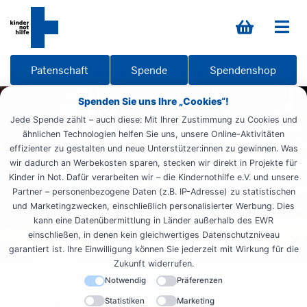
Patenschaft
Spende
Spendenshop
Spenden Sie uns Ihre „Cookies“!
Jede Spende zählt – auch diese: Mit Ihrer Zustimmung zu Cookies und
ähnlichen Technologien helfen Sie uns, unsere Online-Aktivitäten
effizienter zu gestalten und neue Unterstützer:innen zu gewinnen. Was
wir dadurch an Werbekosten sparen, stecken wir direkt in Projekte für
Kinder in Not. Dafür verarbeiten wir – die Kindernothilfe e.V. und unsere
Partner – personenbezogene Daten (z.B. IP-Adresse) zu statistischen
und Marketingzwecken, einschließlich personalisierter Werbung. Dies
kann eine Datenübermittlung in Länder außerhalb des EWR
einschließen, in denen kein gleichwertiges Datenschutzniveau
garantiert ist. Ihre Einwilligung können Sie jederzeit mit Wirkung für die
Zukunft widerrufen.
Notwendig
Präferenzen
Startseite
Weltweit aktiv
Reportagen
Weidemann Blog
Lateinamerika
Guatemala 3
Statistiken
Marketing