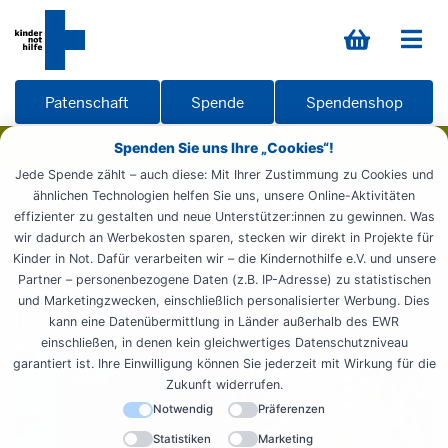
Patenschaft
Spende
Spendenshop
Spenden Sie uns Ihre „Cookies“!
Jede Spende zählt – auch diese: Mit Ihrer Zustimmung zu Cookies und
ähnlichen Technologien helfen Sie uns, unsere Online-Aktivitäten
Startseite
Weltweit aktiv
Reportagen
effizienter zu gestalten und neue Unterstützer:innen zu gewinnen. Was
Weidemann Blog
Weltweit
Luftbrücke
wir dadurch an Werbekosten sparen, stecken wir direkt in Projekte für
Kinder in Not. Dafür verarbeiten wir – die Kindernothilfe e.V. und unsere
16.04.2020
Partner – personenbezogene Daten (z.B. IP-Adresse) zu statistischen
und Marketingzwecken, einschließlich personalisierter Werbung. Dies
Luftbrücken sollen retten
kann eine Datenübermittlung in Länder außerhalb des EWR
einschließen, in denen kein gleichwertiges Datenschutzniveau
garantiert ist. Ihre Einwilligung können Sie jederzeit mit Wirkung für die
Zukunft widerrufen.
Notwendig
Präferenzen
Statistiken
Marketing