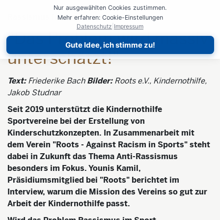
Nur ausgewählten Cookies zustimmen.
Rassismus im Sport
Mehr erfahren: Cookie-Einstellungen
Datenschutz
|
Impressum
"Das Problem wird massiv
Gute Idee, ich stimme zu!
unterschätzt!"
Text:
Friederike Bach
Bilder:
Roots e.V., Kindernothilfe,
Jakob Studnar
Seit 2019 unterstützt die Kindernothilfe
Sportvereine bei der Erstellung von
Kinderschutzkonzepten. In Zusammenarbeit mit
dem Verein "Roots - Against Racism in Sports" steht
dabei in Zukunft das Thema Anti-Rassismus
besonders im Fokus. Younis Kamil,
Präsidiumsmitglied bei "Roots" berichtet im
Interview, warum die Mission des Vereins so gut zur
Arbeit der Kindernothilfe passt.