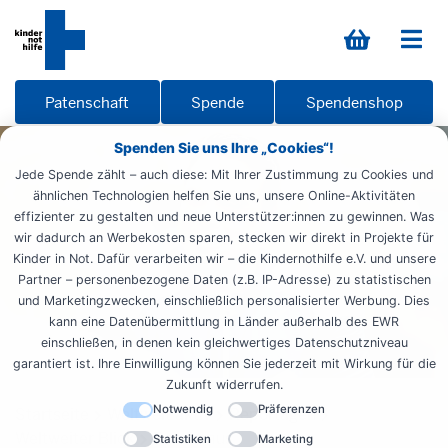
Patenschaft
Spende
Spendenshop
Spenden Sie uns Ihre „Cookies“!
Jede Spende zählt – auch diese: Mit Ihrer Zustimmung zu Cookies und
ähnlichen Technologien helfen Sie uns, unsere Online-Aktivitäten
effizienter zu gestalten und neue Unterstützer:innen zu gewinnen. Was
wir dadurch an Werbekosten sparen, stecken wir direkt in Projekte für
Kinder in Not. Dafür verarbeiten wir – die Kindernothilfe e.V. und unsere
Partner – personenbezogene Daten (z.B. IP-Adresse) zu statistischen
und Marketingzwecken, einschließlich personalisierter Werbung. Dies
kann eine Datenübermittlung in Länder außerhalb des EWR
einschließen, in denen kein gleichwertiges Datenschutzniveau
garantiert ist. Ihre Einwilligung können Sie jederzeit mit Wirkung für die
Zukunft widerrufen.
Notwendig
Präferenzen
Startseite
Weltweit aktiv
Reportagen
Weltweiter Blick
Rassismus
Statistiken
Marketing