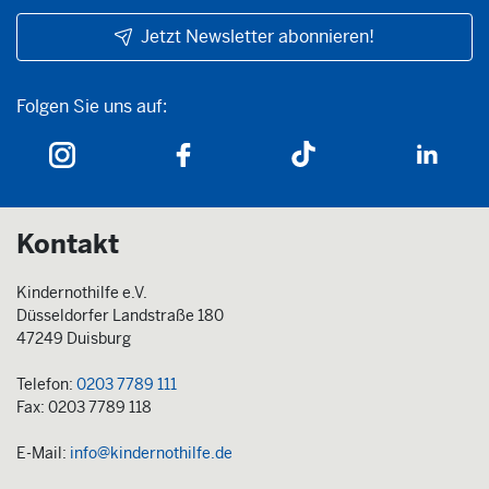
Jetzt Newsletter abonnieren!
Folgen Sie uns auf:
Folgen Sie uns auf:
Kontakt
Kindernothilfe e.V.
Düsseldorfer Landstraße 180
47249 Duisburg
Telefon:
0203 7789 111
Fax: 0203 7789 118
E-Mail:
info@kindernothilfe.de