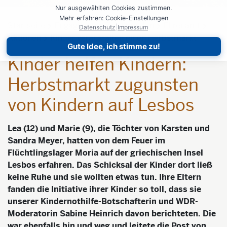
Nur ausgewählten Cookies zustimmen.
Mehr erfahren: Cookie-Einstellungen
Startseite
Engagieren
Zeit spenden
Ehrenamt
Datenschutz
|
Impressum
Aktionen
Kinder veranstalten einen Herbstmarkt
Gute Idee, ich stimme zu!
Kinder helfen Kindern:
Herbstmarkt zugunsten
von Kindern auf Lesbos
Lea (12) und Marie (9), d
ie Töchter von Karsten und
Sandra Meyer, hatten von dem Feuer im
Flüchtlingslager Moria auf der griechischen Insel
Lesbos erfahren. Das Schicksal der Kinder dort ließ
keine Ruhe und sie wollten etwas tun. Ihre Eltern
fanden die Initiative ihrer Kinder so toll, dass sie
unserer Kindernothilfe-Botschafterin und WDR-
Moderatorin Sabine Heinrich davon berichteten. Die
war ebenfalls hin und weg und leitete die Post von