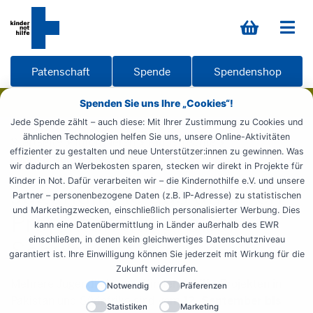
Patenschaft
Spende
Spendenshop
Spenden Sie uns Ihre „Cookies“!
Jede Spende zählt – auch diese: Mit Ihrer Zustimmung zu Cookies und
ähnlichen Technologien helfen Sie uns, unsere Online-Aktivitäten
Startseite
Informieren
Kinderrechte
effizienter zu gestalten und neue Unterstützer:innen zu gewinnen. Was
Lobbyarbeit
Jugendkonferenz
Schultour
wir dadurch an Werbekosten sparen, stecken wir direkt in Projekte für
Kinder in Not. Dafür verarbeiten wir – die Kindernothilfe e.V. und unsere
Jugendliche aus unseren
Partner – personenbezogene Daten (z.B. IP-Adresse) zu statistischen
und Marketingzwecken, einschließlich personalisierter Werbung. Dies
Projekten auf großer
kann eine Datenübermittlung in Länder außerhalb des EWR
einschließen, in denen kein gleichwertiges Datenschutzniveau
Schultour
garantiert ist. Ihre Einwilligung können Sie jederzeit mit Wirkung für die
Zukunft widerrufen.
Mehrere Jugendliche aus Kindernothilfe-Projekten in
Notwendig
Präferenzen
Pakistan und Südafrika sind vom
12. September bis
Statistiken
Marketing