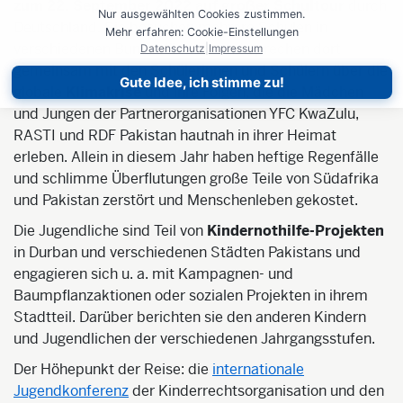
zum 22. September 2022 auf großer Schultour
durch
Nur ausgewählten Cookies zustimmen.
Deutschland. Sie besuchen mehrere Schulen in
Mehr erfahren: Cookie-Einstellungen
verschiedenen Bundesländern und sprechen dort
Datenschutz
|
Impressum
gemeinsam mit den Schülerinnen und Schülern über die
Gute Idee, ich stimme zu!
globale
Klimakrise
und ihre Folgen, die die Mädchen
und Jungen der Partnerorganisationen YFC KwaZulu,
RASTI und RDF Pakistan hautnah in ihrer Heimat
erleben. Allein in diesem Jahr haben heftige Regenfälle
und schlimme Überflutungen große Teile von Südafrika
und Pakistan zerstört und Menschenleben gekostet.
Die Jugendliche sind Teil von
Kindernothilfe-Projekten
in Durban und verschiedenen Städten Pakistans und
engagieren sich u. a. mit Kampagnen- und
Baumpflanzaktionen oder sozialen Projekten in ihrem
Stadtteil. Darüber berichten sie den anderen Kindern
und Jugendlichen der verschiedenen Jahrgangsstufen.
Der Höhepunkt der Reise: die
internationale
Jugendkonferenz
der Kinderrechtsorganisation und den