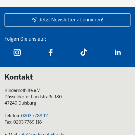
Jetzt Newsletter abonnieren!
Folgen Sie uns auf:
Folgen Sie uns auf:
Kontakt
Kindernothilfe e.V.
Düsseldorfer Landstraße 180
47249 Duisburg
Telefon:
0203 7789 111
Fax: 0203 7789 118
E-Mail:
info@kindernothilfe.de