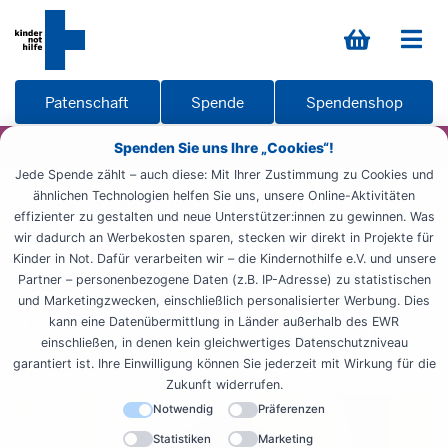
Patenschaft
Spende
Spendenshop
Spenden Sie uns Ihre „Cookies“!
Jede Spende zählt – auch diese: Mit Ihrer Zustimmung zu Cookies und
ähnlichen Technologien helfen Sie uns, unsere Online-Aktivitäten
Startseite
Landing Pages
#unmuterefugees
effizienter zu gestalten und neue Unterstützer:innen zu gewinnen. Was
Abdul
wir dadurch an Werbekosten sparen, stecken wir direkt in Projekte für
Kinder in Not. Dafür verarbeiten wir – die Kindernothilfe e.V. und unsere
Abdul: „Auf der Flucht
Partner – personenbezogene Daten (z.B. IP-Adresse) zu statistischen
und Marketingzwecken, einschließlich personalisierter Werbung. Dies
habe ich schlimme Dinge
kann eine Datenübermittlung in Länder außerhalb des EWR
einschließen, in denen kein gleichwertiges Datenschutzniveau
gesehen.”
garantiert ist. Ihre Einwilligung können Sie jederzeit mit Wirkung für die
Zukunft widerrufen.
Notwendig
Präferenzen
Statistiken
Marketing