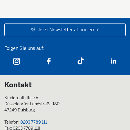
Jetzt Newsletter abonnieren!
Folgen Sie uns auf:
Folgen Sie uns auf:
Kontakt
Kindernothilfe e.V.
Düsseldorfer Landstraße 180
47249 Duisburg
Telefon:
0203 7789 111
Fax: 0203 7789 118