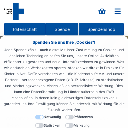
Patenschaft
Spende
Spendenshop
Spenden Sie uns Ihre „Cookies“!
Jede Spende zählt – auch diese: Mit Ihrer Zustimmung zu Cookies und
ähnlichen Technologien helfen Sie uns, unsere Online-Aktivitäten
effizienter zu gestalten und neue Unterstützer:innen zu gewinnen. Was
wir dadurch an Werbekosten sparen, stecken wir direkt in Projekte für
Kinder in Not. Dafür verarbeiten wir – die Kindernothilfe e.V. und unsere
Partner – personenbezogene Daten (z.B. IP-Adresse) zu statistischen
und Marketingzwecken, einschließlich personalisierter Werbung. Dies
kann eine Datenübermittlung in Länder außerhalb des EWR
einschließen, in denen kein gleichwertiges Datenschutzniveau
garantiert ist. Ihre Einwilligung können Sie jederzeit mit Wirkung für die
Zukunft widerrufen.
Notwendig
Präferenzen
Startseite
Presse
Pressemeldungen
News
Libanon
Statistiken
Marketing