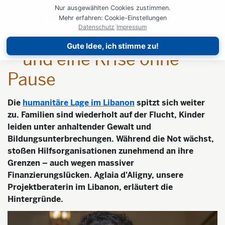
Nur ausgewählten Cookies zustimmen.
3 Fragen zur Situation im Libanon
Mehr erfahren: Cookie-Einstellungen
Datenschutz
|
Impressum
Vertreibung, Erschöpfung
Gute Idee, ich stimme zu!
– und eine Krise ohne
Pause
Die
humanitäre Lage im Libanon
spitzt sich weiter
zu. Familien sind wiederholt auf der Flucht, Kinder
leiden unter anhaltender Gewalt und
Bildungsunterbrechungen. Während die Not wächst,
stoßen Hilfsorganisationen zunehmend an ihre
Grenzen – auch wegen massiver
Finanzierungslücken. Aglaia d'Aligny, unsere
Projektberaterin im Libanon, erläutert die
Hintergründe.