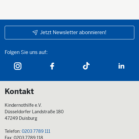
Jetzt Newsletter abonnieren!
Folgen Sie uns auf:
Folgen Sie uns auf:
Kontakt
Kindernothilfe e.V.
Düsseldorfer Landstraße 180
47249 Duisburg
Telefon:
0203 7789 111
Fax: 0203 7789 118