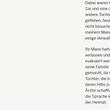
Dabei waren s
Sie und eine 
andere Tochter
geflohen, heu
nicht besuche
meinem Mann 
einige Verwal
Ihr Mann hat
verlassen und
evakuiert wer
seine Familie
gemacht, da i
Tochter, die 
deren Hilfe z
Ärztin schafft
die Sprache k
der Heimat.