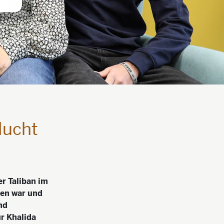
lucht
r Taliban im
ben war und
nd
r Khalida