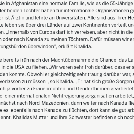
ie in Afghanistan eine normale Familie, wie es die 55-Jährige
der beiden Töchter haben für internationale Organisationen ge
 ist Ärztin und lehrte an Universitäten. Alle sind aus ihrer H
te leben sie über drei Länder auf zwei Kontinenten verteilt u
n. „Innerhalb von Europa darf ich verreisen, aber nicht in di
oder nach Kanada zu meinen Töchtern. Dafür müssen wir er
tungshürden überwinden“, erklärt Khalida.
te bereits früh nach der Machtübernahme die Chance, das La
 in die USA zu fliehen. „Wir waren sehr froh darüber, dass er 
den konnte. Obwohl er gleichzeitig sehr traurig darüber war,
 verlassen zu müssen“, so Khalida. „Er hat sich große Sorge
ch ja vorher zu Frauenrechten und Genderthemen gearbeitet
bei einer internationalen Nichtregierungsorganisation arbeitet
unächst nach Nord-Mazedonien, dann weiter nach Kanada fli
e es, ebenfalls nach Kanada zu flüchten, dort kann sie gut arb
ennt. Khalidas Mutter und ihre Schwester befinden sich noc