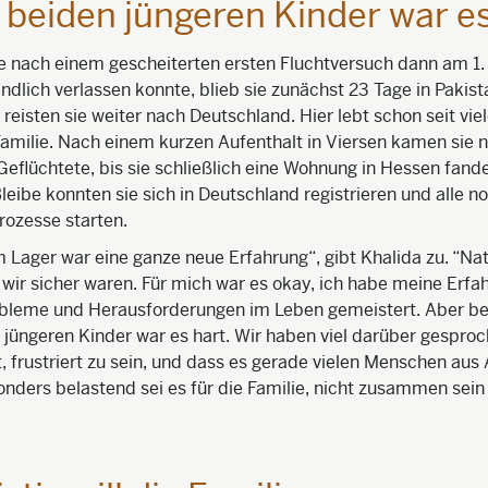
e beiden jüngeren Kinder war es
ie nach einem gescheiterten ersten Fluchtversuch dann am 1
ndlich verlassen konnte, blieb sie zunächst 23 Tage in Pakist
reisten sie weiter nach Deutschland. Hier lebt schon seit vie
Familie. Nach einem kurzen Aufenthalt in Viersen kamen sie 
 Geflüchtete, bis sie schließlich eine Wohnung in Hessen fande
Bleibe konnten sie sich in Deutschland registrieren und alle 
rozesse starten.
 Lager war eine ganze neue Erfahrung“, gibt Khalida zu. “Na
s wir sicher waren. Für mich war es okay, ich habe meine Erf
bleme und Herausforderungen im Leben gemeistert. Aber be
jüngeren Kinder war es hart. Wir haben viel darüber gesproc
t, frustriert zu sein, und dass es gerade vielen Menschen aus
onders belastend sei es für die Familie, nicht zusammen sein