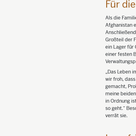
Für di
Als die Famil
Afghanistan e
Anschließend 
Großteil der 
ein Lager für
einer festen 
Verwaltungsp
„Das Leben im
wir froh, das
gemacht, Pro
meine beiden 
in Ordnung is
so geht.“ Bes
verrät sie.