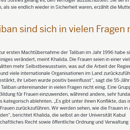
res Sohnes gelang es, den Verfolger abzuschütteln. Sie sei in
 als sie endlich wieder in Sicherheit waren, erzählt die Mutte
iban sind sich in vielen Fragen 
zur ersten Machtübernahme der Taliban im Jahr 1996 habe si
iniges verändert, meint Khalida. Die Frauen seien in einer vie
hätten mehr Selbstbewusstsein, was auf die Arbeit der Regie
und viele internationale Organisationen im Land zurückzuführ
estärkt, ihr Leben wurde positiv beeinflusst“, sagt die 55-Jä
 Taliban untereinander in vielen Fragen nicht einig. Eine Grup
 Bildung für Frauen einzuwenden, während andere, sehr fund
s kategorisch ablehnten. „Es gibt unter ihnen Konflikte, das is
Frauen zurückzuführen. Wir werden sehen, wie die Frauen in
den“, berichtet Khalida, die selbst an der Universität Kabul
chaftliches Recht sowie öffentliche Ordnung und Verwaltung s