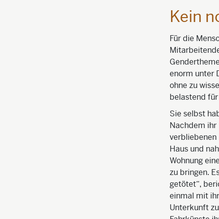
Kein n
Für die Mensc
Mitarbeitende
Genderthemen
enorm unter D
ohne zu wisse
belastend für
Sie selbst ha
Nachdem ihr 
verbliebenen 
Haus und nahm
Wohnung eine
zu bringen. E
getötet“, ber
einmal mit ih
Unterkunft zu