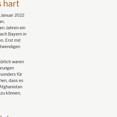
 hart
. Januar 2022
an.
len Jahren ein
nach Bayern in
n. Erst mit
notwendigen
türlich waren
ahrungen
sonders für
hen, dass es
 Afghanistan
 zu können,