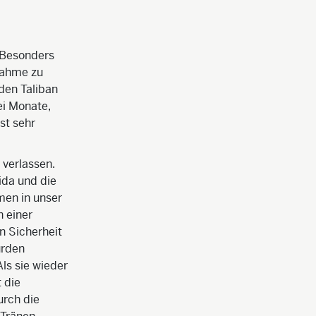
. Besonders
nahme zu
den Taliban
ei Monate,
st sehr
 verlassen.
ida und die
men in unser
n einer
n Sicherheit
urden
ls sie wieder
 die
urch die