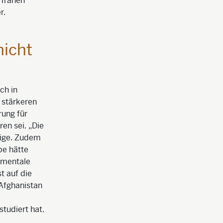
 Tränen
r.
nicht
ch in
l stärkeren
rung für
en sei. „Die
hrige. Zudem
pe hätte
amentale
t auf die
 Afghanistan
tudiert hat.