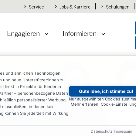
Service
Jobs & Karriere
Schulungen
Engagieren
Informieren
öffnen
Menü öffnen
Menü öffnen
ies und ähnlichen Technologien
ten und neue Unterstützer:innen zu
irekt in Projekte für Kinder in
Gute Idee, ich stimme zu!
re Partner – personenbezogene Daten
Nur ausgewählten Cookies zustim
ließlich personalisierter Werbung.
Mehr erfahren: Cookie-Einstellun
einschließen, in denen kein
ung können Sie jederzeit mit Wirkung
Datenschutz
|
Impressum