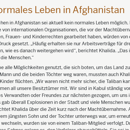
ormales Leben in Afghanistan
hen in Afghanistan sei aktuell kein normales Leben möglich
 von internationalen Organisationen, die vor der Machtüber
, Frauen- und Kinderrechten gearbeitet haben, würden von 
ruck gesetzt. „Häufig erhalten sie nur Arbeitsverträge für dr
n, wie es danach weitergehen wird“, berichtet Khalida. „Das i
 die Menschen.“
be alle Möglichkeiten genutzt, die sich boten, um das Land zu
Mann und die beiden Töchter weg waren, mussten auch Khal
Kinder flüchten. „Wir waren nicht mehr sicher, die Taliban ka
en all unsere Besitztümer mit. Wir sind in Kabul ständig vo
s Verwandten oder Freundes zur nächsten gezogen, um uns i
s gab überall Explosionen in der Stadt und viele Menschen w
ichtet Khalida über die Zeit kurz nach der Machtübernahme. A
rem jüngsten Sohn und der Tochter unterwegs war, um erneut
 wechseln, wurden sie von einem Taliban-Mitglied verfolgt. D