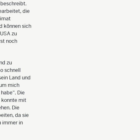
 beschreibt.
arbeitet, die
eimat
nd können sich
e USA zu
st noch
nd zu
so schnell
 sein Land und
n um mich
 habe“. Die
, konnte mit
ehen. Die
eiten, da sie
h immer in