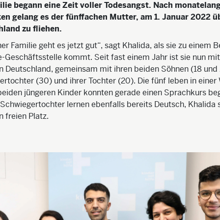
ilie begann eine Zeit voller Todesangst. Nach monatela
en gelang es der fünffachen Mutter, am 1. Januar 2022 ü
land zu fliehen.
r Familie geht es jetzt gut“, sagt Khalida, als sie zu einem B
e-Geschäftsstelle kommt. Seit fast einem Jahr ist sie nun mit
 in Deutschland, gemeinsam mit ihren beiden Söhnen (18 und 
ertochter (30) und ihrer Tochter (20). Die fünf leben in eine
beiden jüngeren Kinder konnten gerade einen Sprachkurs beg
Schwiegertochter lernen ebenfalls bereits Deutsch, Khalida 
 freien Platz.