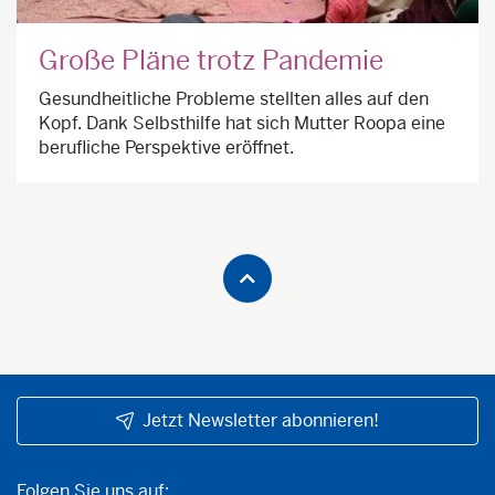
Große Pläne trotz Pandemie
Gesundheitliche Probleme stellten alles auf den
Kopf. Dank Selbsthilfe hat sich Mutter Roopa eine
berufliche Perspektive eröffnet.
Jetzt Newsletter abonnieren!
Folgen Sie uns auf:
Folgen Sie uns auf: