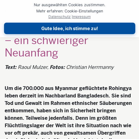
Startseite
Weltweit aktiv
Reportagen
Asien
Nur ausgewählten Cookies zustimmen.
Rohingya
Mehr erfahren: Cookie-Einstellungen
Datenschutz
|
Impressum
Rohingya in Bangladesch
Gute Idee, ich stimme zu!
– ein schwieriger
Neuanfang
Text:
Raoul Mulzer,
Fotos:
Christian Herrmanny
Um die 700.000 aus Myanmar geflüchtete Rohingya
leben derzeit im Nachbarland Bangladesch. Sie sind
Tod und Gewalt im Rahmen ethnischer Säuberungen
entkommen, haben sich in Sicherheit bringen
können. Teilweise jedenfalls. Denn im größten
Flüchtlingslager der Welt ist ihre Situation nach wie
vor oft prekär, auch von gewaltsamen Übergriffen