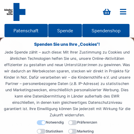
Patenschaft
Spende
Spendenshop
Spenden Sie uns Ihre „Cookies“!
Jede Spende zählt – auch diese: Mit Ihrer Zustimmung zu Cookies und
ähnlichen Technologien helfen Sie uns, unsere Online-Aktivitäten
effizienter zu gestalten und neue Unterstützer:innen zu gewinnen. Was
wir dadurch an Werbekosten sparen, stecken wir direkt in Projekte für
Kinder in Not. Dafür verarbeiten wir – die Kindernothilfe e.V. und unsere
Partner – personenbezogene Daten (z.B. IP-Adresse) zu statistischen
und Marketingzwecken, einschließlich personalisierter Werbung. Dies
kann eine Datenübermittlung in Länder außerhalb des EWR
einschließen, in denen kein gleichwertiges Datenschutzniveau
garantiert ist. Ihre Einwilligung können Sie jederzeit mit Wirkung für die
Zukunft widerrufen.
Notwendig
Präferenzen
Startseite
Weltweit aktiv
Reportagen
Europa
gewalt
Statistiken
Marketing