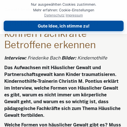
Nur ausgewählten Cookies zustimmen.
Gewalt in der Familie
Mehr erfahren: Cookie-Einstellungen
Datenschutz
|
Impressum
Häusliche Gewalt: So
Gute Idee, ich stimme zu!
können Fachkräfte
Betroffene erkennen
Interview:
Friederike Bach
Bilder:
Kindernothilfe
Das Aufwachsen mit Häuslicher Gewalt und
Partnerschaftsgewalt kann Kinder traumatisieren.
Kindernothilfe-Trainerin Christin M. Pontius erklärt
im Interview, welche Formen von Häuslicher Gewalt
es gibt, warum es nicht immer um körperliche
Gewalt geht, und warum es so wichtig ist, dass
pädagogische Fachkräfte sich zum Thema Häusliche
Gewalt fortbilden.
Welche Formen von häuslicher Gewalt gibt es? Muss